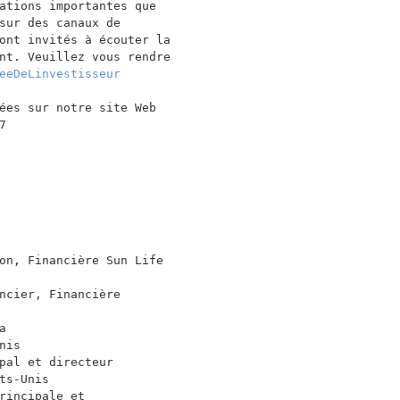
ations importantes que

sur des canaux de

ont invités à écouter la

nt. Veuillez vous rendre

eeDeLinvestisseur
ées sur notre site Web



on, Financière Sun Life

ncier, Financière



is

pal et directeur

s-Unis

rincipale et
