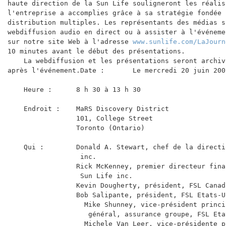
haute direction de la Sun Life souligneront les réalis
l'entreprise a accomplies grâce à sa stratégie fondée 
distribution multiples. Les représentants des médias s
webdiffusion audio en direct ou à assister à l'événeme
sur notre site Web à l'adresse 
www.sunlife.com/LaJourn
10 minutes avant le début des présentations.

    La webdiffusion et les présentations seront archiv
après l'événement.Date :       Le mercredi 20 juin 2007
    Heure :      8 h 30 à 13 h 30

    Endroit :    MaRS Discovery District

                 101, College Street

                 Toronto (Ontario)

    Qui :        Donald A. Stewart, chef de la directi
                  inc.

                 Rick McKenney, premier directeur fina
                  Sun Life inc.

                 Kevin Dougherty, président, FSL Canada
                 Bob Salipante, président, FSL Etats-Un
                   Mike Shunney, vice-président princi
                    général, assurance groupe, FSL Etat
                   Michele Van Leer, vice-présidente p