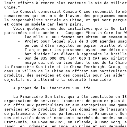
leurs efforts à rendre plus radieuse la vie de millier
Chine."

    Le Conseil commercial Canada-Chine reconnaît le mé
canadiennes qui ont mis de l'avant des programmes exem
la responsabilité sociale en Chine, et qui sont perçue
et comme un modèle par leurs pairs.

    Voici quelques-unes des initiatives que la Sun Lif
parrainées cette année :-  Campagne "Health Care for W
         laquelle 10 000 femmes ont obtenu un examen m
      -  Projet pour lequel plus de 3 000 agendas usag
         en vue d'être recyclés en papier braille et d
         Tianjin pour les personnes ayant une déficien
         but d'aider les élèves à apprendre le braille

      -  Don de 835 000 RMB (144 000 $ CA) aux sinistr
         neige qui ont eu lieu dans le sud de la Chine
la Financière Sun Life et le China Everbright Group, q
dans 18 villes de la Chine en offrant aux particuliers
produits, des services et des conseils pour les aider 
objectifs et à atteindre la sécurité financière.

    A propos de la Financière Sun Life

    La Financière Sun Life, qui a été constituée en 18
organisation de services financiers de premier plan à 
qui offre aux particuliers et aux entreprises une gamm
services et de produits dans les domaines de l'assuran
de patrimoine. Avec ses partenaires, la Financière Sun
ses activités dans d'importants marchés du monde, nota
Etats-Unis, au Royaume-Uni, en Irlande, à Hong Kong, a
Japon, en Indonésie, en Inde, en Chine et aux Bermudes