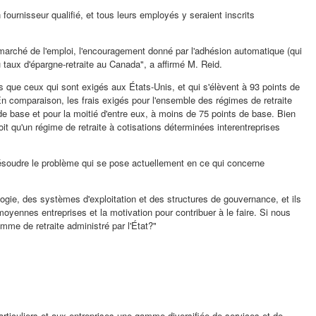
fournisseur qualifié, et tous leurs employés y seraient inscrits
 marché de l'emploi, l'encouragement donné par l'adhésion automatique (qui
 taux d'épargne-retraite au
Canada
", a affirmé M. Reid.
 que ceux qui sont exigés aux États-Unis, et qui s'élèvent à 93 points de
En comparaison, les frais exigés pour l'ensemble des régimes de retraite
de base et pour la moitié d'entre eux, à moins de 75 points de base. Bien
it qu'un régime de retraite à cotisations déterminées interentreprises
r résoudre le problème qui se pose actuellement en ce qui concerne
logie, des systèmes d'exploitation et des structures de gouvernance, et ils
moyennes entreprises et la motivation pour contribuer à le faire. Si nous
mme de retraite administré par l'État?"
particuliers et aux entreprises une gamme diversifiée de services et de