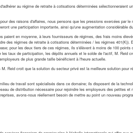
d'adhérer au régime de retraite à cotisations déterminées sélectionneraient un 
 pour des raisons d'affaires, nous pensons que les pressions exercées par le
neront une participation importante, ainsi qu'une augmentation considérable du
ns paient en moyenne, à leurs fournisseurs de régimes, des frais moins élevés
adre des régimes de retraite à cotisations déterminées / les régimes 401(K)). 
ase; pour les deux tiers de ces régimes, ils s'élèvent à moins de 100 points 
 taux de participation, les dépôts annuels et le solde de l'actif, M. Reid cro
mployeurs de plus grande taille bénéficient à l'heure actuelle.
is M. Reid croit que la solution du secteur privé est la meilleure solution pou
milieu de travail sont spécialisés dans ce domaine; ils disposent de la techno
éseau de distribution nécessaire pour rejoindre les employeurs des petites et 
treprises, avons-nous réellement besoin de mettre au point un nouveau progra
e services financiers de premier plan à l'échelle internationale qui offre aux 