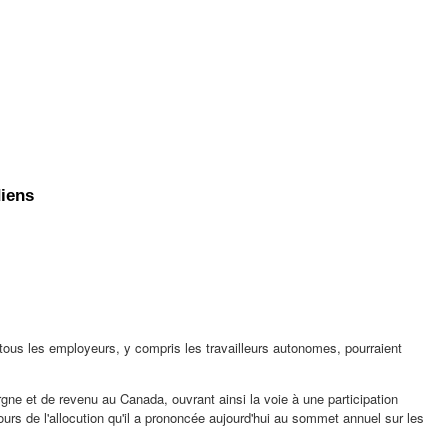
diens
l tous les employeurs, y compris les travailleurs autonomes, pourraient
argne et de revenu au
Canada
, ouvrant ainsi la voie à une participation
 cours de l'allocution qu'il a prononcée aujourd'hui au sommet annuel sur les