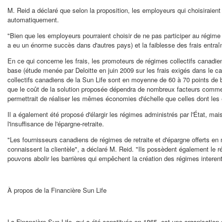
M. Reid a déclaré que selon la proposition, les employeurs qui choisiraient 
automatiquement.
"Bien que les employeurs pourraient choisir de ne pas participer au régime
a eu un énorme succès dans d'autres pays) et la faiblesse des frais entraî
En ce qui concerne les frais, les promoteurs de régimes collectifs canadie
base (étude menée par Deloitte en juin 2009 sur les frais exigés dans le c
collectifs canadiens de la Sun Life sont en moyenne de 60 à 70 points de b
que le coût de la solution proposée dépendra de nombreux facteurs comme les
permettrait de réaliser les mêmes économies d'échelle que celles dont les e
Il a également été proposé d'élargir les régimes administrés par l'État, ma
l'insuffisance de l'épargne-retraite.
"Les fournisseurs canadiens de régimes de retraite et d'épargne offerts en 
connaissent la clientèle", a déclaré M. Reid. "Ils possèdent également le r
pouvons abolir les barrières qui empêchent la création des régimes interen
À propos de la Financière Sun Life
La Financière Sun Life, qui a été constituée en 1865, est une organisation d