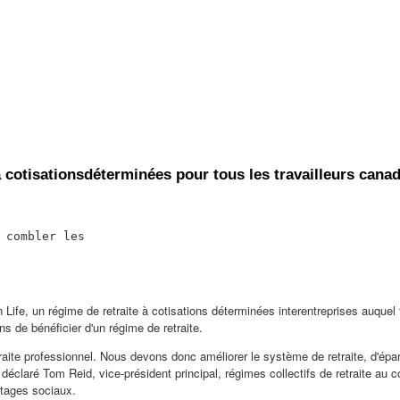
à cotisationsdéterminées pour tous les travailleurs cana
 combler les

n Life, un régime de retraite à cotisations déterminées interentreprises auque
 de bénéficier d'un régime de retraite.
traite professionnel. Nous devons donc améliorer le système de retraite, d'ép
a déclaré
Tom Reid
, vice-président principal, régimes collectifs de retraite au
antages sociaux.