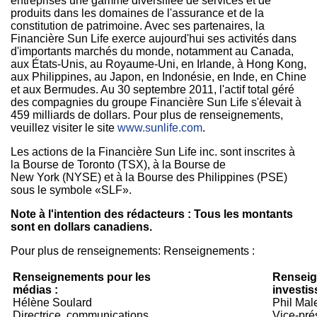
entreprises une gamme diversifiée de services et de
produits dans les domaines de l'assurance et de la
constitution de patrimoine. Avec ses partenaires, la
Financière Sun Life exerce aujourd'hui ses activités dans
d'importants marchés du monde, notamment au
Canada
,
aux États-Unis, au Royaume-Uni, en Irlande, à Hong Kong,
aux
Philippines
, au Japon, en Indonésie, en Inde, en Chine
et aux Bermudes. Au 30 septembre 2011, l'actif total géré
des compagnies du groupe Financière Sun Life s'élevait à
459 milliards de dollars. Pour plus de renseignements,
veuillez visiter le site
www.sunlife.com
.
Les actions de la Financière Sun Life inc. sont inscrites à
la Bourse de Toronto (TSX), à la Bourse de
New York (NYSE) et à la Bourse des Philippines (PSE)
sous le symbole «SLF».
Note à l'intention des rédacteurs : Tous les montants
sont en dollars canadiens.
Pour plus de renseignements: Renseignements :
Renseignements pour les
Renseig
médias :
investis
Hélène Soulard
Phil Mal
Directrice, communications
Vice-prés