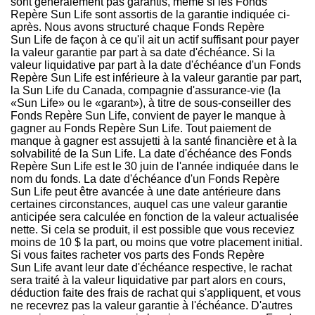
sont généralement pas garantis, même si les Fonds
Repère Sun Life sont assortis de la garantie indiquée ci-
après. Nous avons structuré chaque Fonds Repère
Sun Life de façon à ce qu'il ait un actif suffisant pour payer
la valeur garantie par part à sa date d'échéance. Si la
valeur liquidative par part à la date d'échéance d'un Fonds
Repère Sun Life est inférieure à la valeur garantie par part,
la Sun Life du
Canada
, compagnie d'assurance-vie (la
«Sun Life» ou le «garant»), à titre de sous-conseiller des
Fonds Repère Sun Life, convient de payer le manque à
gagner au Fonds Repère Sun Life. Tout paiement de
manque à gagner est assujetti à la santé financière et à la
solvabilité de la Sun Life. La date d'échéance des Fonds
Repère Sun Life est le 30 juin de l'année indiquée dans le
nom du fonds. La date d'échéance d'un Fonds Repère
Sun Life peut être avancée à une date antérieure dans
certaines circonstances, auquel cas une valeur garantie
anticipée sera calculée en fonction de la valeur actualisée
nette. Si cela se produit, il est possible que vous receviez
moins de 10 $ la part, ou moins que votre placement initial.
Si vous faites racheter vos parts des Fonds Repère
Sun Life avant leur date d'échéance respective, le rachat
sera traité à la valeur liquidative par part alors en cours,
déduction faite des frais de rachat qui s'appliquent, et vous
ne recevrez pas la valeur garantie à l'échéance. D'autres