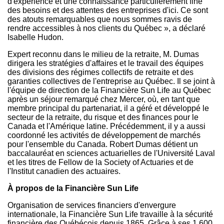
d'expérience et une connaissance particulièrement fine
des besoins et des attentes des entreprises d'ici. Ce sont
des atouts remarquables que nous sommes ravis de
rendre accessibles à nos clients du Québec », a déclaré
Isabelle Hudon
.
Expert reconnu dans le milieu de la retraite, M. Dumas
dirigera les stratégies d'affaires et le travail des équipes
des divisions des régimes collectifs de retraite et des
garanties collectives de l'entreprise au Québec. Il se joint à
l'équipe de direction de la Financière Sun Life au Québec
après un séjour remarqué chez Mercer, où, en tant que
membre principal du partenariat, il a géré et développé le
secteur de la retraite, du risque et des finances pour le
Canada
et l'Amérique latine. Précédemment, il y a aussi
coordonné les activités de développement de marchés
pour l'ensemble du
Canada
.
Robert Dumas
détient un
baccalauréat en sciences actuarielles de l'Université Laval
et les titres de Fellow de la Society of Actuaries et de
l'Institut canadien des actuaires.
À propos de la Financière Sun Life
Organisation de services financiers d'envergure
internationale, la Financière Sun Life travaille à la sécurité
financière des Québécois depuis 1865. Grâce à ses 1 600