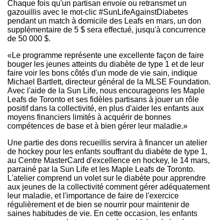
Chaque fois qu'un partisan envoie ou retransmet un
gazouillis avec le mot-clic #SunLifeAgainstDiabetes
pendant un match à domicile des Leafs en mars, un don
supplémentaire de 5 $ sera effectué, jusqu'à concurrence
de 50 000 $.
«Le programme représente une excellente façon de faire
bouger les jeunes atteints du diabète de type 1 et de leur
faire voir les bons côtés d'un mode de vie sain, indique
Michael Bartlett, directeur général de la MLSE Foundation.
Avec l'aide de la Sun Life, nous encourageons les Maple
Leafs de
Toronto
et ses fidèles partisans à jouer un rôle
positif dans la collectivité, en plus d'aider les enfants aux
moyens financiers limités à acquérir de bonnes
compétences de base et à bien gérer leur maladie.»
Une partie des dons recueillis servira à financer un atelier
de hockey pour les enfants souffrant du diabète de type 1,
au Centre MasterCard d'excellence en hockey, le 14 mars,
parrainé par la Sun Life et les Maple Leafs de
Toronto
.
L'atelier comprend un volet sur le diabète pour apprendre
aux jeunes de la collectivité comment gérer adéquatement
leur maladie, et l'importance de faire de l'exercice
régulièrement et de bien se nourrir pour maintenir de
saines habitudes de vie. En cette occasion, les enfants