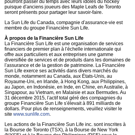
pourront passer du temps avec leurs idoles du hockey
puisque d'anciens joueurs des Maple Leafs de
Toronto
seront présents pour partager leur savoir-faire.
La Sun Life du
Canada
, compagnie d'assurance-vie est
membre du groupe Financière Sun Life.
À propos de la Financière Sun Life
La Financière Sun Life est une organisation de services
financiers de premier plan à l'échelle internationale qui
offre aux particuliers et aux entreprises une gamme
diversifiée de services et de produits dans les domaines de
l'assurance et de la gestion de patrimoine. La Financière
Sun Life exerce ses activités dans divers marchés du
monde, notamment au
Canada
, aux États-Unis, au
Royaume-Uni, en
Irlande
, à
Hong Kong
, aux
Philippines
,
au Japon, en Indonésie, en Inde, en Chine, en Australie, à
Singapour, au
Vietnam
, en Malaisie et aux Bermudes. Au
31 décembre 2015, l'actif total géré des compagnies du
groupe Financière Sun Life s'élevait à 891 milliards de
dollars. Pour plus de renseignements, veuillez visiter le
site
www.sunlife.com
.
Les actions de la Financière Sun Life inc. sont inscrites à
la Bourse de
Toronto
(TSX), à la Bourse de
New York