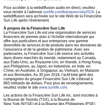
Pour accéder à la webdiffusion audio en direct, veuillez
vous rendre à l'adresse
sunlife.com/banquescotia2016
. La
webdiffusion sera archivée sur le site Web de la Financière
Sun Life après l'événement.
À propos de la Financière Sun Life
La Financière Sun Life est une organisation de services
financiers de premier plan à l'échelle internationale qui
offre aux particuliers et aux entreprises une gamme
diversifiée de services et de produits dans les domaines de
l'assurance et de la gestion de patrimoine. Avec ses
partenaires, la Financière Sun Life exerce ses activités
dans divers marchés du monde, notamment au
Canada
,
aux États-Unis, au Royaume-Uni, en
Irlande
, à
Hong Kong
,
aux
Philippines
, au Japon, en Indonésie, en Inde, en
Chine, en Australie, à Singapour, au
Vietnam
, en Malaisie
et aux Bermudes. Au 30 juin 2016, l'actif total géré des
compagnies du groupe Financière Sun Life s'élevait à
865 milliards de dollars. Pour plus de renseignements,
veuillez visiter le site
www.sunlife.com
.
Les actions de la Financière Sun Life inc. sont inscrites à
la Bourse de
Toronto
(TSX), à la Bourse de
New York
(NYSE) et à la Bourse des
Philippines
(PSE)