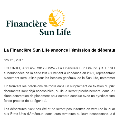
La Financière Sun Life annonce l'émission de débent
nov 21, 2017
TORONTO
, le
21 nov. 2017
/CNW/ - La Financière Sun Life inc. (TSX : SLF
subordonnées de la série 2017-1 venant à échéance en 2027, représentant un 
placement sera utilisé pour les besoins généraux de la Sun Life, notamment
On trouvera les précisions de l'offre dans un supplément de fixation du pr
documents sont déjà accessibles, ou ils le seront prochainement, dans la 
d'une convention de placement pour compte conclue avec un syndicat financi
fonds propres de catégorie 2.
Les débentures n'ont pas été et ne seront pas inscrites en vertu de la loi a
aux États-Unis d'Amérique, dans leurs territoires ou leurs possessions, à