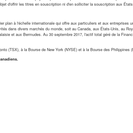
t d'offrir les titres en souscription ni d'en solliciter la souscription aux État
er plan à l'échelle internationale qui offre aux particuliers et aux entreprise
tivités dans divers marchés du monde, soit au
Canada
, aux États-Unis, au R
laisie et aux Bermudes. Au 30 septembre 2017, l'actif total géré de la Financi
onto
(TSX), à la Bourse de
New York
(NYSE) et à la Bourse des
Philippines
(
canadiens.