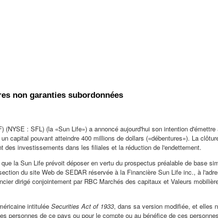
ures non garanties subordonnées
) (NYSE : SFL) (la «Sun Life») a annoncé aujourd'hui son intention d'émettre
capital pouvant atteindre 400 millions de dollars («débentures»). La clôture d
 des investissements dans les filiales et la réduction de l'endettement.
ix que la Sun Life prévoit déposer en vertu du prospectus préalable de base 
section du site Web de SEDAR réservée à la Financière Sun Life inc., à l'ad
er dirigé conjointement par RBC Marchés des capitaux et Valeurs mobilières T
méricaine intitulée
Securities Act of 1933
, dans sa version modifiée, et elles 
 des personnes de ce pays ou pour le compte ou au bénéfice de ces personnes