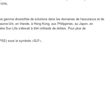
s-Unis.
s une gamme diversifiée de solutions dans les domaines de l'assurance et de
oyaume-Uni, en
Irlande
, à
Hong Kong
, aux
Philippines
, au Japon, en
ère Sun Life s'élevait à 934 milliards de dollars. Pour plus de
PSE) sous le symbole «SLF».