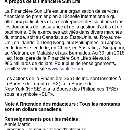
À propos de la Financière Sun Life
La Financière Sun Life est une organisation de services
financiers de premier plan à l'échelle internationale qui
offre aux particuliers et aux entreprises des solutions dans
les domaines de l'assurance et de la gestion d'actifs et de
patrimoine. Elle exerce ses activités dans divers marchés
du monde, soit au
Canada
, aux États-Unis, au Royaume-
Uni, en
Irlande
, à Hong Kong, aux
Philippines
, au Japon,
en Indonésie, en Inde, en Chine, en Australie, à Singapour,
au
Vietnam
, en Malaisie et aux Bermudes. Au 30 juin 2018,
l'actif total géré de la Financière Sun Life s'élevait à
986 milliards de dollars. Pour plus de renseignements,
veuillez visiter le site
www.sunlife.com
.
Les actions de la Financière Sun Life inc. sont inscrites à
la Bourse de Toronto (TSX), à la Bourse de
New York (NYSE) et à la Bourse des Philippines (PSE)
sous le symbole «SLF».
Note à l'intention des rédacteurs : Tous les montants
sont en dollars canadiens.
Renseignements pour les médias :
Annie Martin
Directrice, Communications d'entreprise