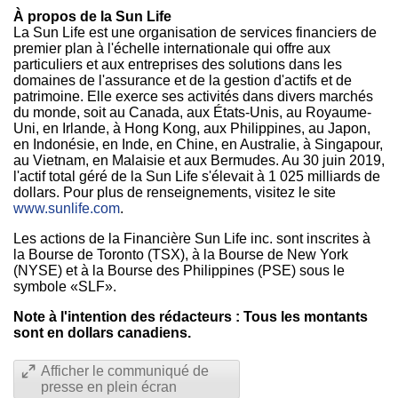
À propos de la Sun Life
La Sun Life est une organisation de services financiers de
premier plan à l'échelle internationale qui offre aux
particuliers et aux entreprises des solutions dans les
domaines de l'assurance et de la gestion d'actifs et de
patrimoine. Elle exerce ses activités dans divers marchés
du monde, soit au
Canada
, aux États-Unis, au Royaume-
Uni, en
Irlande
, à
Hong Kong
, aux
Philippines
, au Japon,
en Indonésie, en Inde, en Chine, en Australie, à Singapour,
au
Vietnam
, en Malaisie et aux Bermudes. Au 30 juin 2019,
l'actif total géré de la Sun Life s'élevait à 1 025 milliards de
dollars. Pour plus de renseignements, visitez le site
www.sunlife.com
.
Les actions de la Financière Sun Life inc. sont inscrites à
la Bourse de
Toronto
(TSX), à la Bourse de
New York
(NYSE) et à la Bourse des
Philippines
(PSE) sous le
symbole «SLF».
Note à l'intention des rédacteurs : Tous les montants
sont en dollars canadiens.
Afficher le communiqué de
presse en plein écran