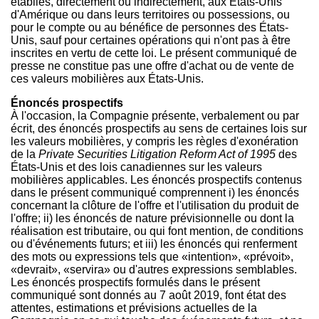
établies, directement ou indirectement, aux États-Unis
d'Amérique ou dans leurs territoires ou possessions, ou
pour le compte ou au bénéfice de personnes des États-
Unis, sauf pour certaines opérations qui n'ont pas à être
inscrites en vertu de cette loi. Le présent communiqué de
presse ne constitue pas une offre d'achat ou de vente de
ces valeurs mobilières aux États-Unis.
Énoncés prospectifs
À l'occasion, la Compagnie présente, verbalement ou par
écrit, des énoncés prospectifs au sens de certaines lois sur
les valeurs mobilières, y compris les règles d'exonération
de la
Private Securities Litigation Reform Act of 1995
des
États-Unis et des lois canadiennes sur les valeurs
mobilières applicables. Les énoncés prospectifs contenus
dans le présent communiqué comprennent i) les énoncés
concernant la clôture de l'offre et l'utilisation du produit de
l'offre; ii) les énoncés de nature prévisionnelle ou dont la
réalisation est tributaire, ou qui font mention, de conditions
ou d'événements futurs; et iii) les énoncés qui renferment
des mots ou expressions tels que «intention», «prévoit»,
«devrait», «servira» ou d'autres expressions semblables.
Les énoncés prospectifs formulés dans le présent
communiqué sont donnés au 7 août 2019, font état des
attentes, estimations et prévisions actuelles de la