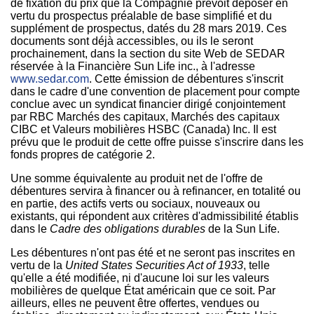
de fixation du prix que la Compagnie prévoit déposer en
vertu du prospectus préalable de base simplifié et du
supplément de prospectus, datés du 28 mars 2019. Ces
documents sont déjà accessibles, ou ils le seront
prochainement, dans la section du site Web de SEDAR
réservée à la Financière Sun Life inc., à l'adresse
www.sedar.com
. Cette émission de débentures s'inscrit
dans le cadre d'une convention de placement pour compte
conclue avec un syndicat financier dirigé conjointement
par RBC Marchés des capitaux, Marchés des capitaux
CIBC et Valeurs mobilières HSBC (
Canada
) Inc. Il est
prévu que le produit de cette offre puisse s'inscrire dans les
fonds propres de catégorie 2.
Une somme équivalente au produit net de l'offre de
débentures servira à financer ou à refinancer, en totalité ou
en partie, des actifs verts ou sociaux, nouveaux ou
existants, qui répondent aux critères d'admissibilité établis
dans le
Cadre des obligations durables
de la Sun Life.
Les débentures n'ont pas été et ne seront pas inscrites en
vertu de la
United States Securities Act of 1933
, telle
qu'elle a été modifiée, ni d'aucune loi sur les valeurs
mobilières de quelque État américain que ce soit. Par
ailleurs, elles ne peuvent être offertes, vendues ou