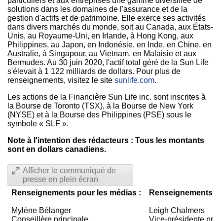
particuliers et aux entreprises une gamme diversifiée de
solutions dans les domaines de l'assurance et de la
gestion d'actifs et de patrimoine. Elle exerce ses activités
dans divers marchés du monde, soit au
Canada
, aux États-
Unis, au Royaume-Uni, en
Irlande
, à Hong Kong, aux
Philippines
, au Japon, en Indonésie, en Inde, en Chine, en
Australie, à Singapour, au
Vietnam
, en Malaisie et aux
Bermudes. Au 30 juin 2020, l'actif total géré de la Sun Life
s'élevait à 1 122 milliards de dollars. Pour plus de
renseignements, visitez le site
sunlife.com
.
Les actions de la Financière Sun Life inc. sont inscrites à
la Bourse de
Toronto
(TSX), à la Bourse de
New York
(NYSE) et à la Bourse des
Philippines
(PSE) sous le
symbole « SLF ».
Note à l'intention des rédacteurs : Tous les montants
sont en dollars canadiens.
Afficher le communiqué de
presse en plein écran
Renseignements pour les médias :
Renseignements pou
Mylène Bélanger
Leigh Chalmers
Conseillère principale,
Vice-présidente prin