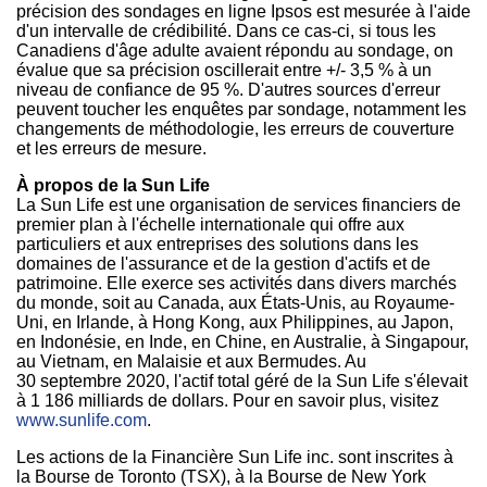
précision des sondages en ligne Ipsos est mesurée à l'aide
d'un intervalle de crédibilité. Dans ce cas-ci, si tous les
Canadiens d'âge adulte avaient répondu au sondage, on
évalue que sa précision oscillerait entre +/- 3,5 % à un
niveau de confiance de 95 %. D'autres sources d'erreur
peuvent toucher les enquêtes par sondage, notamment les
changements de méthodologie, les erreurs de couverture
et les erreurs de mesure.
À propos de la Sun Life
La Sun Life est une organisation de services financiers de
premier plan à l'échelle internationale qui offre aux
particuliers et aux entreprises des solutions dans les
domaines de l'assurance et de la gestion d'actifs et de
patrimoine. Elle exerce ses activités dans divers marchés
du monde, soit au
Canada
, aux États-Unis, au Royaume-
Uni, en
Irlande
, à
Hong Kong
, aux
Philippines
, au Japon,
en Indonésie, en Inde, en Chine, en Australie, à Singapour,
au
Vietnam
, en Malaisie et aux Bermudes. Au
30 septembre 2020, l'actif total géré de la Sun Life s'élevait
à 1 186 milliards de dollars. Pour en savoir plus, visitez
www.sunlife.com
.
Les actions de la Financière Sun Life inc. sont inscrites à
la Bourse de
Toronto
(TSX), à la Bourse de
New York