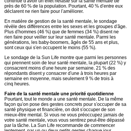
continue d'avoir un effet néfaste sur la santé mentale de
près de 60 % de la population. Pourtant, 40 % d'entre eux
déclarent ne rien faire pour l'améliorer.
En matière de gestion de la santé mentale, le sondage
révèle des différences entre les sexes et les groupes d'âge.
Plus d'hommes (46 %) que de femmes (34 %) disent ne
rien faire pour veiller sur leur santé mentale. Parmi les
générations, les baby-boomers, âgés de 55 ans et plus,
sont ceux qui s'en occupent le moins (55 %).
Le sondage de la Sun Life montre que parmi les personnes
qui prennent soin de leur santé mentale, la plupart (22 %) y
consacrent moins d'une heure par semaine. 21 % des
répondants disent y consacrer d'une à trois heures par
semaine en moyenne, mais seulement 9 % de trois à
cinq heures.
Faire de la
santé mentale une priorité quotidienne
Pourtant, tout le monde a une santé mentale. De la même
façon qu'on pose des gestes concrets pour s'occuper de sa
santé physique et financière, on doit s'occuper de son
mieux-être mental. Si vous ne vous préoccupez jamais de
votre santé mentale, vous vous sentirez peut-être dépassé
par la tâche. La Sun Life recommande de commencer
lentement, par un ou deux petits gestes chaque jour.