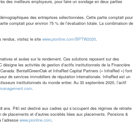
rès des meilleurs employeurs, pour faire un sondage en deux parties
es démographiques des entreprises sélectionnées. Cette partie comptait pour
rtie comptait pour environ 75 % de l’évaluation totale. La combinaison de
 rendus, visitez le site
www.pionline.com/BPTW2020
.
ernatives et axées sur le rendement. Ces solutions reposent sur des
désigne les activités de gestion d’actifs institutionnels de la Financière
u Canada. BentallGreenOak et InfraRed Capital Partners (« InfraRed ») font
eur de services immobiliers de réputation internationale. InfraRed est un
tisseurs institutionnels du monde entier. Au 30 septembre 2020, l’actif
cmanagement.com
.
48 ans. P&I est destiné aux cadres qui s’occupent des régimes de retraite
on de placements et d’autres sociétés liées aux placements. Pensions &
à l’adresse
www.pionline.com
.