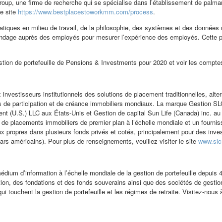
oup, une firme de recherche qui se spécialise dans l’établissement de palma
le site
https://www.bestplacestoworkmm.com/process
.
 pratiques en milieu de travail, de la philosophie, des systèmes et des donné
sondage auprès des employés pour mesurer l’expérience des employés. Cette pa
tion de portefeuille de Pensions & Investments pour 2020 et voir les comptes
 investisseurs institutionnels des solutions de placement traditionnelles, alt
res de participation et de créance immobiliers mondiaux. La marque Gestion SLC 
ent (U.S.) LLC aux États-Unis et Gestion de capital Sun Life (Canada) inc. a
de placements immobiliers de premier plan à l’échelle mondiale et un fourniss
ux propres dans plusieurs fonds privés et cotés, principalement pour des inves
llars américains). Pour plus de renseignements, veuillez visiter le site
www.sl
dium d’information à l’échelle mondiale de la gestion de portefeuille depuis 
tion, des fondations et des fonds souverains ainsi que des sociétés de gesti
 touchent la gestion de portefeuille et les régimes de retraite. Visitez-nous 