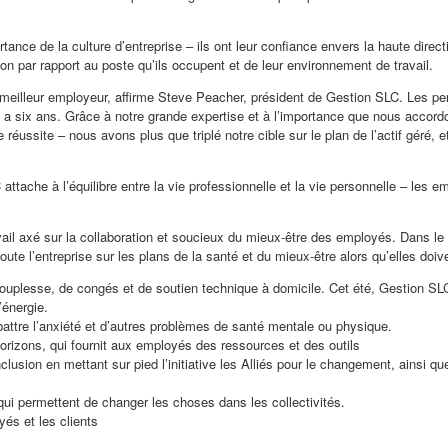
nce de la culture d’entreprise – ils ont leur confiance envers la haute directi
on par rapport au poste qu’ils occupent et de leur environnement de travail.
lleur employeur, affirme Steve Peacher, président de Gestion SLC. Les pers
 y a six ans. Grâce à notre grande expertise et à l’importance que nous accord
éussite – nous avons plus que triplé notre cible sur le plan de l’actif géré, e
ttache à l’équilibre entre la vie professionnelle et la vie personnelle – les e
vail axé sur la collaboration et soucieux du mieux-être des employés. Dans 
te l’entreprise sur les plans de la santé et du mieux-être alors qu’elles doiv
 souplesse, de congés et de soutien technique à domicile. Cet été, Gestion SL
’énergie.
ttre l’anxiété et d’autres problèmes de santé mentale ou physique.
rizons, qui fournit aux employés des ressources et des outils
clusion en mettant sur pied l’initiative les Alliés pour le changement, ainsi q
qui permettent de changer les choses dans les collectivités.
és et les clients