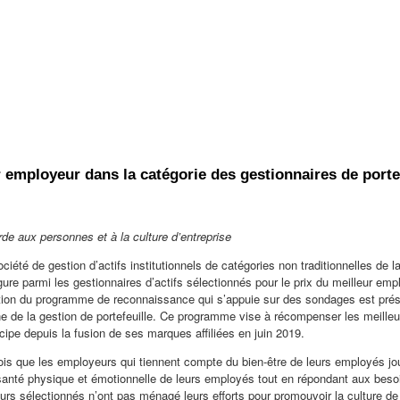
employeur dans la catégorie des gestionnaires de porte
orde aux personnes et à la culture d’entreprise
ciété de gestion d’actifs institutionnels de catégories non traditionnelles de l
igure parmi les gestionnaires d’actifs sélectionnés pour le prix du meilleur em
ition du programme de reconnaissance qui s’appuie sur des sondages est pré
ne de la gestion de portefeuille. Ce programme vise à récompenser les meille
icipe depuis la fusion de ses marques affiliées en juin 2019.
fois que les employeurs qui tiennent compte du bien-être de leurs employés j
la santé physique et émotionnelle de leurs employés tout en répondant aux beso
 sélectionnés n’ont pas ménagé leurs efforts pour promouvoir la culture de l