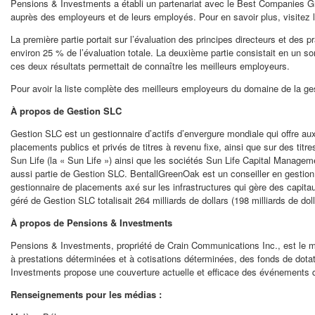
Pensions & Investments a établi un partenariat avec le Best Companies Gr
auprès des employeurs et de leurs employés. Pour en savoir plus, visitez 
La première partie portait sur l’évaluation des principes directeurs et des
environ 25 % de l’évaluation totale. La deuxième partie consistait en un 
ces deux résultats permettait de connaître les meilleurs employeurs.
Pour avoir la liste complète des meilleurs employeurs du domaine de la ges
À propos de Gestion SLC
Gestion SLC est un gestionnaire d’actifs d’envergure mondiale qui offre aux
placements publics et privés de titres à revenu fixe, ainsi que sur des tit
Sun Life (la « Sun Life ») ainsi que les sociétés Sun Life Capital Managem
aussi partie de Gestion SLC. BentallGreenOak est un conseiller en gestion 
gestionnaire de placements axé sur les infrastructures qui gère des capita
géré de Gestion SLC totalisait 264 milliards de dollars (198 milliards de do
À propos de Pensions & Investments
Pensions & Investments, propriété de Crain Communications Inc., est le mé
à prestations déterminées et à cotisations déterminées, des fonds de dota
Investments propose une couverture actuelle et efficace des événements qui
Renseignements pour les médias :