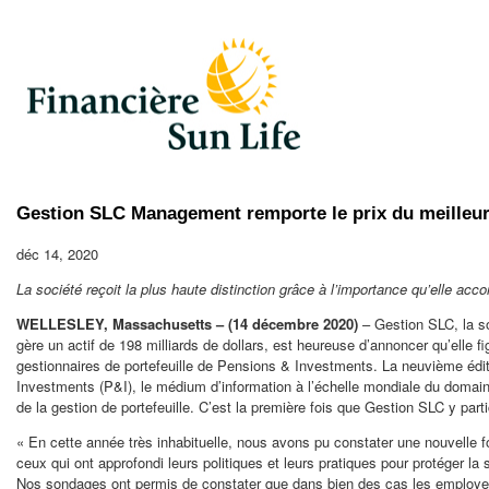
Gestion SLC Management remporte le prix du meilleur 
déc 14, 2020
La société reçoit la plus haute distinction grâce à l’importance qu’elle acc
WELLESLEY, Massachusetts – (14 décembre 2020)
– Gestion SLC, la so
gère un actif de 198 milliards de dollars, est heureuse d’annoncer qu’elle f
gestionnaires de portefeuille de Pensions & Investments. La neuvième éd
Investments (P&I), le médium d’information à l’échelle mondiale du domai
de la gestion de portefeuille. C’est la première fois que Gestion SLC y part
« En cette année très inhabituelle, nous avons pu constater une nouvelle 
ceux qui ont approfondi leurs politiques et leurs pratiques pour protéger 
Nos sondages ont permis de constater que dans bien des cas les employeurs