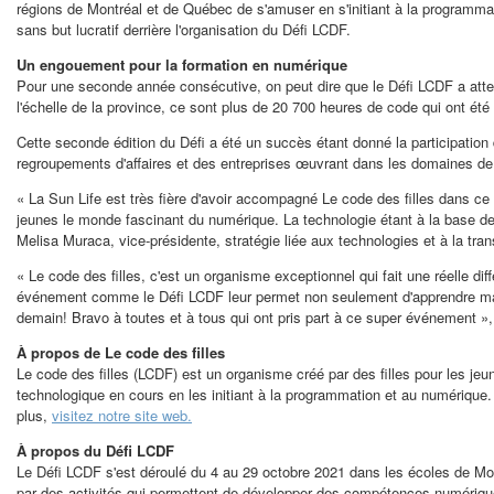
régions de Montréal et de Québec de s'amuser en s'initiant à la programmat
sans but lucratif derrière l'organisation du Défi LCDF.
Un engouement pour la formation en numérique
Pour une seconde année consécutive, on peut dire que le Défi LCDF a attein
l'échelle de la province, ce sont plus de 20 700 heures de code qui ont été
Cette seconde édition du Défi a été un succès étant donné la participatio
regroupements d'affaires et des entreprises œuvrant dans les domaines de 
« La Sun Life est très fière d'avoir accompagné Le code des filles dans ce
jeunes le monde fascinant du numérique. La technologie étant à la base de 
Melisa Muraca
, vice-présidente, stratégie liée aux technologies et à la tra
« Le code des filles, c'est un organisme exceptionnel qui fait une réelle di
événement comme le Défi LCDF leur permet non seulement d'apprendre mais 
demain! Bravo à toutes et à tous qui ont pris part à ce super événement
À propos de Le code des filles
Le code des filles (LCDF) est un organisme créé par des filles pour les jeun
technologique en cours en les initiant à la programmation et au numérique. S
plus,
visitez notre site web.
À propos du Défi LCDF
Le Défi LCDF s'est déroulé du 4 au 29 octobre 2021 dans les écoles de Mo
par des activités qui permettent de développer des compétences numériques