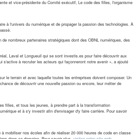
nte et vice-présidente du Comité exécutif, Le code des filles, l'organisme
ire à l'univers du numérique et de propager la passion des technologies. À
épassé.
ation de nombreux partenaires stratégiques dont des OBNL numériques, des
tréal,
Laval
et
Longueuil
qui se sont investis.es pour faire découvrir aux
s'active à recruter les acteurs qui façonneront notre avenir », a ajouté
 sur le terrain et avec laquelle toutes les entreprises doivent composer. Un
chance de découvrir une nouvelle passion ou encore, leur métier de
 filles, et tous les jeunes, à prendre part à la transformation
érique et à s'y investir afin d'envisager d'y faire carrière. Pour savoir
e à mobiliser nos écoles afin de réaliser 20 000 heures de code en classe
ières dans ce domaine. Pour savoir plus,
visitez notre site web.