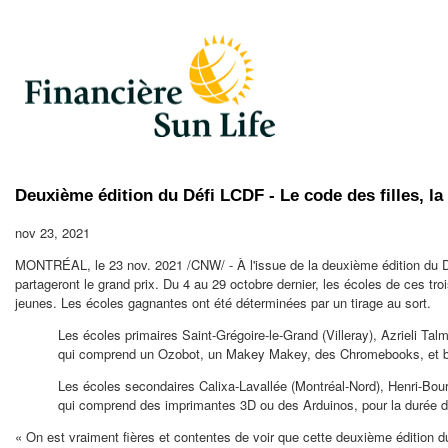
Deuxième édition du Défi LCDF - Le code des filles, la
nov 23, 2021
MONTRÉAL, le
23 nov. 2021
/CNW/ - À l'issue de la deuxième édition du Dé
partageront le grand prix. Du 4 au 29 octobre dernier, les écoles de ces t
jeunes. Les écoles gagnantes ont été déterminées par un tirage au sort.
Les écoles primaires Saint-Grégoire-le-Grand (Villeray), Azrieli Ta
qui comprend un Ozobot, un
Makey Makey
, des Chromebooks, et b
Les écoles secondaires Calixa-Lavallée (Montréal-Nord), Henri-Bour
qui comprend des imprimantes 3D ou des Arduinos, pour la durée d
« On est vraiment fières et contentes de voir que cette deuxième édition 