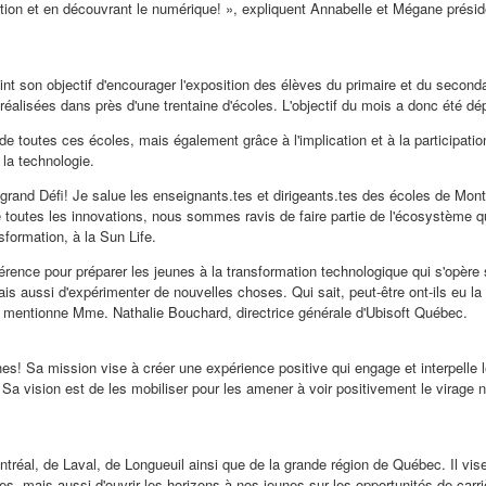
ion et en découvrant le numérique! », expliquent Annabelle et Mégane préside
t son objectif d'encourager l'exposition des élèves du primaire et du seconda
 réalisées dans près d'une trentaine d'écoles. L'objectif du mois a donc été d
n de toutes ces écoles, mais également grâce à l'implication et à la particip
la technologie.
 grand Défi! Je salue les enseignants.tes et dirigeants.tes des écoles de Mon
toutes les innovations, nous sommes ravis de faire partie de l'écosystème qui 
nsformation, à la Sun Life.
fférence pour préparer les jeunes à la transformation technologique qui s'opère
aussi d'expérimenter de nouvelles choses. Qui sait, peut-être ont-ils eu la 
 », mentionne Mme.
Nathalie Bouchard
, directrice générale d'Ubisoft Québec.
es! Sa mission vise à créer une expérience positive qui engage et interpelle les
a vision est de les mobiliser pour les amener à voir positivement le virage num
ntréal, de
Laval
, de
Longueuil
ainsi que de la grande région de Québec. Il vis
, mais aussi d'ouvrir les horizons à nos jeunes sur les opportunités de carr