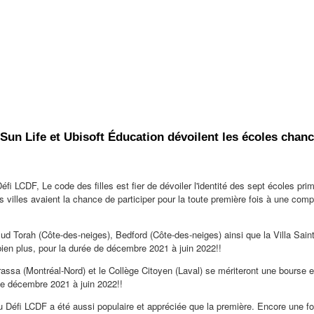
 Sun Life et Ubisoft Éducation dévoilent les écoles chan
fi LCDF, Le code des filles est fier de dévoiler l'identité des sept écoles p
rois villes avaient la chance de participer pour la toute première fois à une 
lmud Torah (Côte-des-neiges),
Bedford
(Côte-des-neiges) ainsi que la Villa Sain
ien plus, pour la durée de décembre 2021 à juin 2022!!
assa (Montréal-Nord) et le Collège Citoyen (
Laval
) se mériteront une bourse 
e décembre 2021 à juin 2022!!
du Défi LCDF a été aussi populaire et appréciée que la première. Encore une 