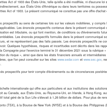
ities Act of 1933 des États-Unis, telle qu'elle a été modifiée, ni d'aucune loi
ou indirectement, aux États-Unis d'Amérique ou dans leurs territoires ou poss
curities Act of 1933. Le présent communiqué ne constitue pas une offre d'achat
prospectifs au sens de certaines lois sur les valeurs mobilières, y compris l
applicables. Les énoncés prospectifs contenus dans le présent communiqué compr
éalisation est tributaire, ou qui font mention, de conditions ou d'événements fu
ns semblables. Les énoncés prospectifs formulés dans le présent communiqué so
rs, et ne représentent pas des faits passés. Les énoncés prospectifs ne cons
prévoir. Quelques hypothèses, risques et incertitudes sont décrits dans les ra
la Compagnie pour l'exercice terminé le 31 décembre 2021 sous la rubrique « F
stion du risque », ainsi que dans les états financiers annuels et intermédia
res, que l'on peut consulter sur les sites
www.sedar.com
et
www.sec.gov
, re
.
cés prospectifs pour tenir compte d'événements ou de circonstances postérie
chelle internationale qui offre aux particuliers et aux institutions des solutio
oit au
Canada
, aux États-Unis, au Royaume-Uni, en
Irlande
, à
Hong Kong
, a
f total géré de la Sun Life s'élevait à 1,26 billion de dollars. Pour plus de re
onto
(TSX), à la Bourse de
New York
(NYSE) et à la Bourse des
Philippines
(