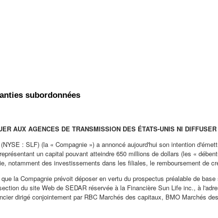
ranties subordonnées
BUER AUX AGENCES DE TRANSMISSION DES ÉTATS-UNIS NI DIFFUSER 
 (NYSE : SLF) (la « Compagnie ») a annoncé aujourd'hui son intention d'émet
représentant un capital pouvant atteindre 650 millions de dollars (les « débentur
ie, notamment des investissements dans les filiales, le remboursement de cr
rix que la Compagnie prévoit déposer en vertu du prospectus préalable de bas
section du site Web de SEDAR réservée à la Financière Sun Life inc., à l'ad
cier dirigé conjointement par RBC Marchés des capitaux, BMO Marchés des cap