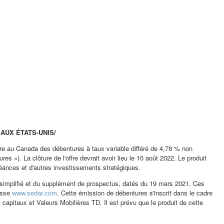
AUX ÉTATS-UNIS/
tre au
Canada
des débentures à taux variable différé de 4,78 % non
es »). La clôture de l'offre devrait avoir lieu le 10 août 2022. Le produit
éances et d'autres investissements stratégiques.
e simplifié et du supplément de prospectus, datés du 19 mars 2021. Ces
resse
www.sedar.com
. Cette émission de débentures s'inscrit dans le cadre
itaux et Valeurs Mobilières TD. Il est prévu que le produit de cette