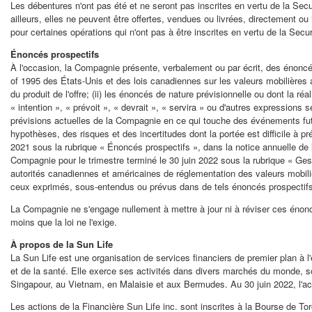
Les débentures n'ont pas été et ne seront pas inscrites en vertu de la Secur
ailleurs, elles ne peuvent être offertes, vendues ou livrées, directement 
pour certaines opérations qui n'ont pas à être inscrites en vertu de la Se
Énoncés prospectifs
À l'occasion, la Compagnie présente, verbalement ou par écrit, des énoncés 
of 1995 des États-Unis et des lois canadiennes sur les valeurs mobilières 
du produit de l'offre; (ii) les énoncés de nature prévisionnelle ou dont la r
« intention », « prévoit », « devrait », « servira » ou d'autres expressio
prévisions actuelles de la Compagnie en ce qui touche des événements futu
hypothèses, des risques et des incertitudes dont la portée est difficile à 
2021 sous la rubrique « Énoncés prospectifs », dans la notice annuelle de 
Compagnie pour le trimestre terminé le 30 juin 2022 sous la rubrique « Ge
autorités canadiennes et américaines de réglementation des valeurs mobiliè
ceux exprimés, sous-entendus ou prévus dans de tels énoncés prospectifs
La Compagnie ne s'engage nullement à mettre à jour ni à réviser ces énon
moins que la loi ne l'exige.
À propos de la Sun Life
La Sun Life est une organisation de services financiers de premier plan à l'é
et de la santé. Elle exerce ses activités dans divers marchés du monde, s
Singapour, au
Vietnam
, en Malaisie et aux Bermudes. Au 30 juin 2022, l'acti
Les actions de la Financière Sun Life inc. sont inscrites à la Bourse de
Tor