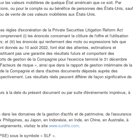
 sur les valeurs mobilières de quelque État américain que ce soit. Par
essions, ou pour le compte ou au bénéfice de personnes des États-Unis, sauf
 ou de vente de ces valeurs mobilières aux États-Unis.
es règles d'exonération de la Private Securities Litigation Reform Act
ennent (i) les énoncés concernant la clôture de l'offre et l'utilisation
turs; et (iii) les énoncés qui renferment des mots ou expressions tels que
nt donnés au 10 août 2022, font état des attentes, estimations et
tituent pas une garantie des résultats futurs et comportent des
pports de gestion de la Compagnie pour l'exercice terminé le 31 décembre
acteurs de risque », ainsi que dans le rapport de gestion intérimaire de la
ires de la Compagnie et dans d'autres documents déposés auprès des
spectivement. Les résultats réels peuvent différer de façon significative de
urs à la date du présent document ou par suite d'événements imprévus, à
ns dans les domaines de la gestion d'actifs et de patrimoine, de l'assurance
ux
Philippines
, au Japon, en Indonésie, en Inde, en Chine, en Australie, à
nseignements, visitez le site
www.sunlife.com
.
PSE) sous le symbole « SLF ».