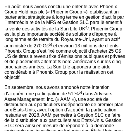
En août, nous avons conclu une entente avec Phoenix
Group Holdings plc (« Phoenix Group »), établissant un
partenariat stratégique à long terme en gestion d'actifs par
l'intermédiaire de la MFS et Gestion SLC parallèlement à
4)
la vente des activités de la Sun Life UK
. Phoenix Group
est la plus importante société de solutions d'épargne à
long terme et de retraite du Royaume-Uni, ayant un actif
5)
administré de 270 G£
et environ 13 millions de clients.
Phoenix Group s'est fixé comme objectif d'acheter 25 G$
US de titres à revenu fixe d'émissions publiques et privées
et de placements alternatifs nord-américains sur les cinq
prochaines années. La Sun Life apportera une aide
considérable à Phoenix Group pour la réalisation cet
objectif.
En septembre, nous avons annoncé notre intention
6)
d'acquérir une participation de 51 %
dans Advisors
Asset Management, Inc. (« AAM »), une société de
distribution aux particuliers indépendante de premier plan
aux États-Unis, avec l'option d'acquérir la participation
restante en 2028. AAM permettra à Gestion SLC de faire
de la distribution aux particuliers aux États-Unis. Gestion
SLC sera ainsi en mesure de répondre à la demande
croissante des investisseurs fortunés des États-Unis pour