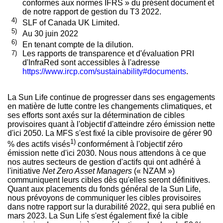
conformes aux normes IFRS » du présent document et
de notre rapport de gestion du T3 2022.
4)
SLF of Canada UK Limited.
5)
Au 30 juin 2022
6)
En tenant compte de la dilution.
7)
Les rapports de transparence et d'évaluation PRI
d'InfraRed sont accessibles à l'adresse
https://www.ircp.com/sustainability#documents
.
La Sun Life continue de progresser dans ses engagements
en matière de lutte contre les changements climatiques, et
ses efforts sont axés sur la détermination de cibles
provisoires quant à l'objectif d'atteindre zéro émission nette
d'ici 2050. La MFS s'est fixé la cible provisoire de gérer 90
1)
% des actifs visés
conformément à l'objectif zéro
émission nette d'ici 2030. Nous nous attendons à ce que
nos autres secteurs de gestion d'actifs qui ont adhéré à
l'initiative
Net Zero Asset Managers
(« NZAM »)
communiquent leurs cibles dès qu'elles seront définitives.
Quant aux placements du fonds général de la Sun Life,
nous prévoyons de communiquer les cibles provisoires
dans notre rapport sur la durabilité 2022, qui sera publié en
mars 2023. La Sun Life s'est également fixé la cible