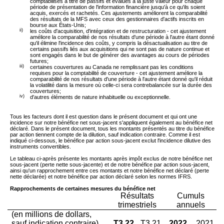
comptabilisés à titre de passifs et évalués à la juste valeur pour chaque
période de présentation de l'information financière jusqu'à ce qu'ils soient
acquis, exercés et rachetés. Ces ajustements améliorent la comparabilité
des résultats de la MFS avec ceux des gestionnaires d'actifs inscrits en
bourse aux États-Unis;
ii)
les coûts d'acquisition, d'intégration et de restructuration - cet ajustement
améliore la comparabilité de nos résultats d'une période à l'autre étant donné
qu'il élimine l'incidence des coûts, y compris la désactualisation au titre de
certains passifs liés aux acquisitions qui ne sont pas de nature continue et
sont engagés dans le but de générer des avantages au cours de périodes
futures;
iii)
certaines couvertures au Canada ne remplissant pas les conditions
requises pour la comptabilité de couverture - cet ajustement améliore la
comparabilité de nos résultats d'une période à l'autre étant donné qu'il réduit
la volatilité dans la mesure où celle-ci sera contrebalancée sur la durée des
couvertures;
iv)
d'autres éléments de nature inhabituelle ou exceptionnelle.
Tous les facteurs dont il est question dans le présent document et qui ont une
incidence sur notre bénéfice net sous-jacent s'appliquent également au bénéfice net
déclaré. Dans le présent document, tous les montants présentés au titre du bénéfice
par action tiennent compte de la dilution, sauf indication contraire. Comme il est
indiqué ci-dessous, le bénéfice par action sous-jacent exclut l'incidence dilutive des
instruments convertibles.
Le tableau ci-après présente les montants après impôt exclus de notre bénéfice net
sous-jacent (perte nette sous-jacente) et de notre bénéfice par action sous-jacent,
ainsi qu'un rapprochement entre ces montants et notre bénéfice net déclaré (perte
nette déclarée) et notre bénéfice par action déclaré selon les normes IFRS.
Rapprochements de certaines mesures du bénéfice net
Résultats
Cumuls
trimestriels
annuels
(en millions de dollars,
sauf indication contraire)
T3 22
T3 21
2022
2021