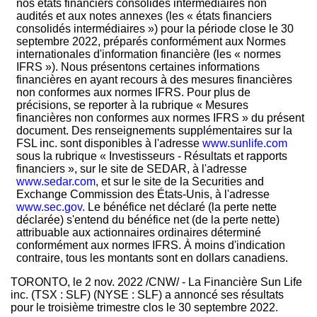
nos états financiers consolidés intermédiaires non
audités et aux notes annexes (les « états financiers
consolidés intermédiaires ») pour la période close le 30
septembre 2022, préparés conformément aux Normes
internationales d'information financière (les « normes
IFRS »). Nous présentons certaines informations
financières en ayant recours à des mesures financières
non conformes aux normes IFRS. Pour plus de
précisions, se reporter à la rubrique « Mesures
financières non conformes aux normes IFRS » du présent
document. Des renseignements supplémentaires sur la
FSL inc. sont disponibles à l'adresse
www.sunlife.com
sous la rubrique « Investisseurs - Résultats et rapports
financiers », sur le site de SEDAR, à l'adresse
www.sedar.com
, et sur le site de la Securities and
Exchange Commission des États-Unis, à l'adresse
www.sec.gov
. Le bénéfice net déclaré (la perte nette
déclarée) s'entend du bénéfice net (de la perte nette)
attribuable aux actionnaires ordinaires déterminé
conformément aux normes IFRS. À moins d'indication
contraire, tous les montants sont en dollars canadiens.
TORONTO
,
le
2 nov. 2022
/CNW/ - La Financière Sun Life
inc. (TSX : SLF) (NYSE : SLF) a annoncé ses résultats
pour le troisième trimestre clos le 30 septembre 2022.