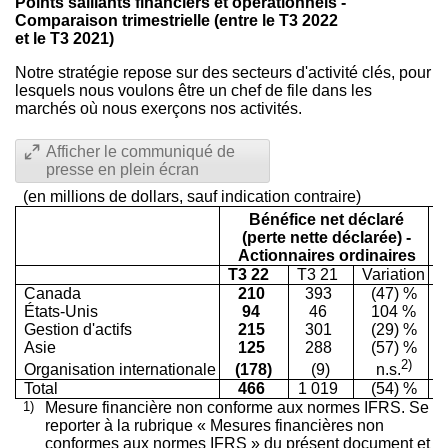
Points saillants financiers et opérationnels -
Comparaison trimestrielle (entre le T3 2022
et le T3 2021)
Notre stratégie repose sur des secteurs d'activité clés, pour
lesquels nous voulons être un chef de file dans les
marchés où nous exerçons nos activités.
Afficher le communiqué de
presse en plein écran
(en millions de dollars, sauf indication contraire)
Bénéfice net déclaré
(perte nette déclarée) -
Actionnaires ordinaires
(
T3 22
T3 21
Variation
Canada
210
393
(47) %
États-Unis
94
46
104 %
Gestion d'actifs
215
301
(29) %
Asie
125
288
(57) %
2)
Organisation internationale
(178)
(9)
n.s.
Total
466
1 019
(54) %
1)
Mesure financière non conforme aux normes IFRS. Se
reporter à la rubrique « Mesures financières non
conformes aux normes IFRS » du présent document et