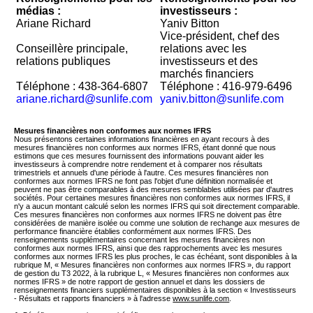
médias :
investisseurs :
Ariane Richard
Yaniv Bitton
Vice-président, chef des
Conseillère principale,
relations avec les
relations publiques
investisseurs et des
marchés financiers
Téléphone : 438-364-6807
Téléphone : 416-979-6496
ariane.richard@sunlife.com
yaniv.bitton@sunlife.com
Mesures financières non conformes aux normes IFRS
Nous présentons certaines informations financières en ayant recours à des
mesures financières non conformes aux normes IFRS, étant donné que nous
estimons que ces mesures fournissent des informations pouvant aider les
investisseurs à comprendre notre rendement et à comparer nos résultats
trimestriels et annuels d'une période à l'autre. Ces mesures financières non
conformes aux normes IFRS ne font pas l'objet d'une définition normalisée et
peuvent ne pas être comparables à des mesures semblables utilisées par d'autres
sociétés. Pour certaines mesures financières non conformes aux normes IFRS, il
n'y a aucun montant calculé selon les normes IFRS qui soit directement comparable.
Ces mesures financières non conformes aux normes IFRS ne doivent pas être
considérées de manière isolée ou comme une solution de rechange aux mesures de
performance financière établies conformément aux normes IFRS. Des
renseignements supplémentaires concernant les mesures financières non
conformes aux normes IFRS, ainsi que des rapprochements avec les mesures
conformes aux normes IFRS les plus proches, le cas échéant, sont disponibles à la
rubrique M, « Mesures financières non conformes aux normes IFRS », du rapport
de gestion du T3 2022, à la rubrique L, « Mesures financières non conformes aux
normes IFRS » de notre rapport de gestion annuel et dans les dossiers de
renseignements financiers supplémentaires disponibles à la section « Investisseurs
- Résultats et rapports financiers » à l'adresse
www.sunlife.com
.