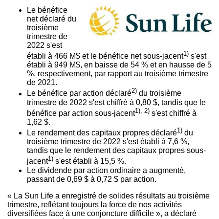
Le bénéfice
net déclaré du
troisième
trimestre de
2022 s'est
1)
établi à 466 M$ et le bénéfice net sous-jacent
s'est
établi à 949 M$, en baisse de 54 % et en hausse de 5
%, respectivement, par rapport au troisième trimestre
de 2021.
2)
Le bénéfice par action déclaré
du troisième
trimestre de 2022 s'est chiffré à 0,80 $, tandis que le
1), 2)
bénéfice par action sous-jacent
s'est chiffré à
1,62 $.
1)
Le rendement des capitaux propres déclaré
du
troisième trimestre de 2022 s'est établi à 7,6 %,
tandis que le rendement des capitaux propres sous-
1)
jacent
s'est établi à 15,5 %.
Le dividende par action ordinaire a augmenté,
passant de 0,69 $ à 0,72 $ par action.
« La Sun Life a enregistré de solides résultats au troisième
trimestre, reflétant toujours la force de nos activités
diversifiées face à une conjoncture difficile », a déclaré