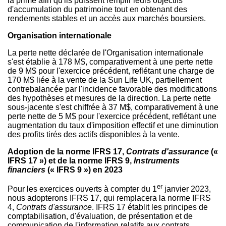
la prime afin qu'ils puissent remplir leurs objectifs
d'accumulation du patrimoine tout en obtenant des
rendements stables et un accès aux marchés boursiers.
Organisation internationale
La perte nette déclarée de l'Organisation internationale
s'est établie à 178 M$, comparativement à une perte nette
de 9 M$ pour l'exercice précédent, reflétant une charge de
170 M$ liée à la vente de la Sun Life UK, partiellement
contrebalancée par l'incidence favorable des modifications
des hypothèses et mesures de la direction. La perte nette
sous-jacente s'est chiffrée à 37 M$, comparativement à une
perte nette de 5 M$ pour l'exercice précédent, reflétant une
augmentation du taux d'imposition effectif et une diminution
des profits tirés des actifs disponibles à la vente.
Adoption de la norme IFRS 17,
Contrats d'assurance
(«
IFRS 17 ») et de la norme IFRS 9,
Instruments
financiers
(« IFRS 9 ») en 2023
er
Pour les exercices ouverts à compter du 1
janvier 2023,
nous adopterons IFRS 17, qui remplacera la norme IFRS
4,
Contrats d'assurance
. IFRS 17 établit les principes de
comptabilisation, d'évaluation, de présentation et de
communication de l'information relatifs aux contrats