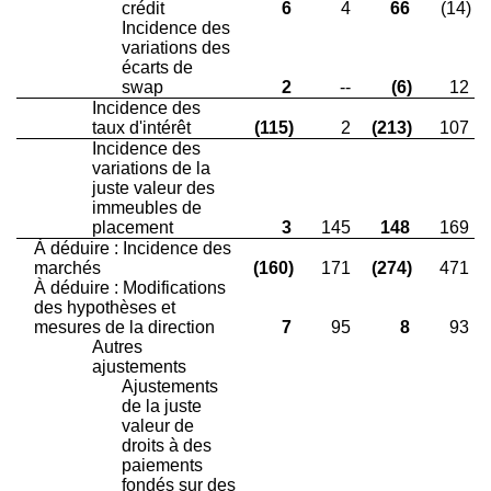
crédit
6
4
66
(14)
Incidence des
variations des
écarts de
swap
2
--
(6)
12
Incidence des
taux d'intérêt
(115)
2
(213)
107
Incidence des
variations de la
juste valeur des
immeubles de
placement
3
145
148
169
À déduire : Incidence des
marchés
(160)
171
(274)
471
À déduire : Modifications
des hypothèses et
mesures de la direction
7
95
8
93
Autres
ajustements
Ajustements
de la juste
valeur de
droits à des
paiements
fondés sur des