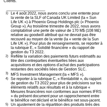
Clients.
__________________
1)
Le 4 août 2022, nous avons conclu une entente pour
la vente de la SLF of Canada UK Limited (la « Sun
Life UK ») à Phoenix Group Holdings plc (« Phoenix
Group »). Au troisième trimestre de 2022, nous avons
comptabilisé une perte de valeur de 170 M$ (108 M£)
relative au goodwill attribué qui ne devrait pas être
recouvré au moyen de la vente (la « vente de la Sun
Life UK »). Pour plus de renseignements, se reporter à
la rubrique E, « Solidité financière » du rapport de
gestion du T3 2022.
2)
Reflète la variation des paiements futurs estimatifs au
titre des contreparties éventuelles liées aux
acquisitions et des options d'achat des participations
restantes des sociétés liées de Gestion SLC.
3)
MFS Investment Management (la « MFS »).
4)
Se reporter à la rubrique C, « Rentabilité », du rapport
de gestion du T3 2022 pour plus de précisions sur les
éléments relatifs aux résultats et à la rubrique «
Mesures financières non conformes aux normes IFRS
» du présent document pour un rapprochement entre
le bénéfice net déclaré et le bénéfice net sous-jacent.
5)
Un ajustement de la répartition des produits tirés des