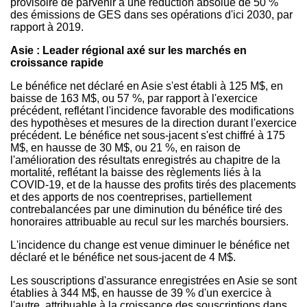
provisoire de parvenir à une réduction absolue de 50 %
des émissions de GES dans ses opérations d'ici 2030, par
rapport à 2019.
Asie : Leader régional axé sur les marchés en
croissance rapide
Le bénéfice net déclaré en Asie s'est établi à 125 M$, en
baisse de 163 M$, ou 57 %, par rapport à l'exercice
précédent, reflétant l'incidence favorable des modifications
des hypothèses et mesures de la direction durant l'exercice
précédent. Le bénéfice net sous-jacent s'est chiffré à 175
M$, en hausse de 30 M$, ou 21 %, en raison de
l'amélioration des résultats enregistrés au chapitre de la
mortalité, reflétant la baisse des règlements liés à la
COVID-19, et de la hausse des profits tirés des placements
et des apports de nos coentreprises, partiellement
contrebalancées par une diminution du bénéfice tiré des
honoraires attribuable au recul sur les marchés boursiers.
L'incidence du change est venue diminuer le bénéfice net
déclaré et le bénéfice net sous-jacent de 4 M$.
Les souscriptions d'assurance enregistrées en Asie se sont
établies à 344 M$, en hausse de 39 % d'un exercice à
l'autre, attribuable à la croissance des souscriptions dans