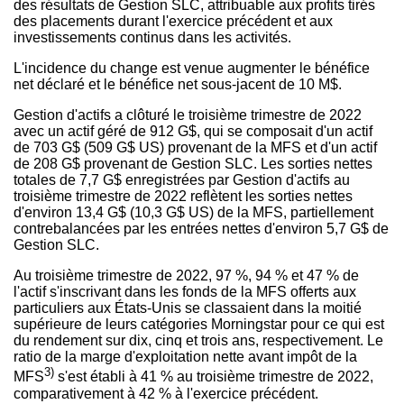
des résultats de Gestion SLC, attribuable aux profits tirés
des placements durant l'exercice précédent et aux
investissements continus dans les activités.
L'incidence du change est venue augmenter le bénéfice
net déclaré et le bénéfice net sous-jacent de 10 M$.
Gestion d'actifs a clôturé le troisième trimestre de 2022
avec un actif géré de 912 G$, qui se composait d'un actif
de 703 G$ (509 G$ US) provenant de la MFS et d'un actif
de 208 G$ provenant de Gestion SLC. Les sorties nettes
totales de 7,7 G$ enregistrées par Gestion d'actifs au
troisième trimestre de 2022 reflètent les sorties nettes
d'environ 13,4 G$ (10,3 G$ US) de la MFS, partiellement
contrebalancées par les entrées nettes d'environ 5,7 G$ de
Gestion SLC.
Au troisième trimestre de 2022, 97 %, 94 % et 47 % de
l'actif s'inscrivant dans les fonds de la MFS offerts aux
particuliers aux États-Unis se classaient dans la moitié
supérieure de leurs catégories Morningstar pour ce qui est
du rendement sur dix, cinq et trois ans, respectivement. Le
ratio de la marge d'exploitation nette avant impôt de la
3)
MFS
s'est établi à 41 % au troisième trimestre de 2022,
comparativement à 42 % à l'exercice précédent.