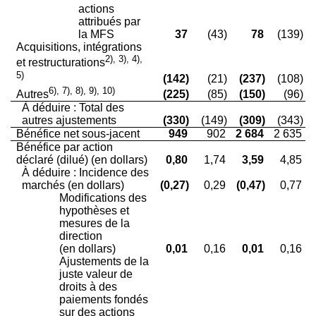
actions
attribués par
la MFS
37
(43)
78
(139)
Acquisitions, intégrations
2), 3), 4),
et restructurations
5)
(142)
(21)
(237)
(108)
6), 7), 8), 9), 10)
(225)
(85)
(150)
(96)
Autres
À déduire : Total des
autres ajustements
(330)
(149)
(309)
(343)
Bénéfice net sous-jacent
949
902
2 684
2 635
Bénéfice par action
déclaré (dilué) (en dollars)
0,80
1,74
3,59
4,85
À déduire : Incidence des
marchés (en dollars)
(0,27)
0,29
(0,47)
0,77
Modifications des
hypothèses et
mesures de la
direction
(en dollars)
0,01
0,16
0,01
0,16
Ajustements de la
juste valeur de
droits à des
paiements fondés
sur des actions