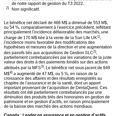
de notre rapport de gestion du T3 2022.
2)
Non significatif.
Le bénéfice net déclaré de 466 M$ a diminué de 553 M$,
ou 54 %, comparativement à l'exercice précédent, reflétant
principalement l'incidence défavorable des marchés, une
1)
charge de 170 M$ liée à la vente de la Sun Life UK
,
l'incidence moins favorable des modifications des
hypothèses et mesures de la direction et une augmentation
2)
des passifs liés aux acquisitions de Gestion SLC
,
partiellement contrebalancées par les variations de la juste
valeur des droits à des paiements fondés sur des actions
3)
attribués par la MFS
. Le bénéfice net sous-jacent de 949
4)
M$
a augmenté de 47 M$, ou 5 %, en raison de la
croissance des affaires et des résultats enregistrés au
chapitre de l'assurance et de la santé, dont un apport
important provenant de l'acquisition de DentaQuest. Ces
résultats ont été partiellement contrebalancés par une
diminution des produits tirés des honoraires en gestion de
patrimoine et en gestion d'actifs, en raison principalement
de la baisse des marchés des actions mondiaux.
Canada
: Leader en assurance et en gestion d'actifs