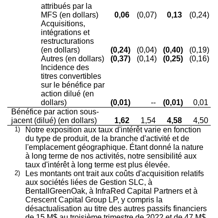
attribués par la
MFS (en dollars)
0,06
(0,07)
0,13
(0,24)
Acquisitions,
intégrations et
restructurations
(en dollars)
(0,24)
(0,04)
(0,40)
(0,19)
Autres (en dollars)
(0,37)
(0,14)
(0,25)
(0,16)
Incidence des
titres convertibles
sur le bénéfice par
action dilué (en
dollars)
(0,01)
--
(0,01)
0,01
Bénéfice par action sous-
jacent (dilué) (en dollars)
1,62
1,54
4,58
4,50
1)
Notre exposition aux taux d'intérêt varie en fonction
du type de produit, de la branche d'activité et de
l'emplacement géographique. Étant donné la nature
à long terme de nos activités, notre sensibilité aux
taux d'intérêt à long terme est plus élevée.
2)
Les montants ont trait aux coûts d'acquisition relatifs
aux sociétés liées de Gestion SLC, à
BentallGreenOak, à InfraRed Capital Partners et à
Crescent Capital Group LP, y compris la
désactualisation au titre des autres passifs financiers
de 15 M$ au troisième trimestre de 2022 et de 47 M$