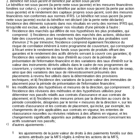
1. Bénéfice net sous-jacent et bénéfice par action sous-jacent
Le bénéfice net sous-jacent (la perte nette sous-jacente) et les mesures financières
fondées sur celui-ci, y compris le bénéfice par action sous-jacent (la perte par action
sous-jacente) et le rendement des capitaux propres sous-jacent, sont des mesures
financières non conformes aux normes IFRS. Le bénéfice net sous-jacent (la perte
nette sous-jacente) exclut du bénéfice net déclaré (de la perte nette déclarée)
l'incidence des éléments suivants dans nos résultats en vertu des normes IFRS qui,
lorsqu'elle est exclue, aide à expliquer nos résultats d'une période à l'autre :
a)
l'incidence des marchés qui diffère de nos hypothèses les plus probables, qui
comprend : i) l'incidence des rendements des marchés des actions, déduction
faite des couvertures, pour lesquels nos hypothèses les plus probables sont
d'environ 2 % par trimestre; l'incidence comprend également l'incidence du
risque de corrélation inhérent à notre programme de couverture, qui correspond
à l'écart entre le rendement des fonds sous-jacents de produits offrant des
garanties et le rendement des actifs dérivés servant à couvrir ces garanties; ii)
l'incidence des variations des taux d'intérêt au cours de la période de
présentation de l'information financière et des variations des taux d'intérêt sur la
valeur des instruments dérivés utilisés dans le cadre de nos programmes de
couverture, y compris les variations des écarts de crédit et des écarts de swap,
ainsi que des variations des taux de réinvestissement présumés des
placements à revenu fixe utilisés dans la détermination des provisions
techniques; et iii) l'incidence des variations de la juste valeur des immeubles de
placement pour la période de présentation de l'information financière;
b)
les modifications des hypothèses et mesures de la direction, qui comprennent : i)
l'incidence des révisions des méthodes et des hypothèses utilisées pour
déterminer nos passifs relatifs aux contrats d'assurance et aux contrats de
placement; et ii) l'incidence des mesures prises par la direction au cours de la
période considérée, désignées par le terme « mesures de la direction », sur les
contrats d'assurance et les contrats de placement, qui inclut, par exemple, les
changements de prix applicables aux contrats en vigueur, les ententes de
réassurance nouvelles ou révisées relatives à des affaires en vigueur, et les
changements significatifs apportés aux politiques de placement concernant les
actifs soutenant nos passifs;
c)
d'autres ajustements :
i)
les ajustements de la juste valeur de droits à des paiements fondés sur des
actions attribués par la MFS réglés à même les actions de la MFS,