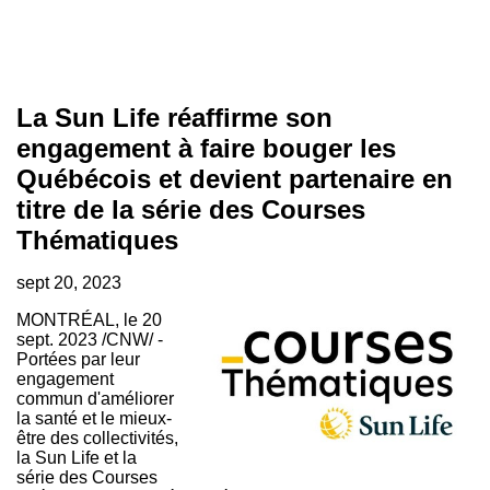
La Sun Life réaffirme son
engagement à faire bouger les
Québécois et devient partenaire en
titre de la série des Courses
Thématiques
sept 20, 2023
MONTRÉAL
,
le
20
sept. 2023
/CNW/ -
Portées par leur
engagement
commun d'améliorer
la santé et le mieux-
être des collectivités,
la Sun Life et la
série des Courses