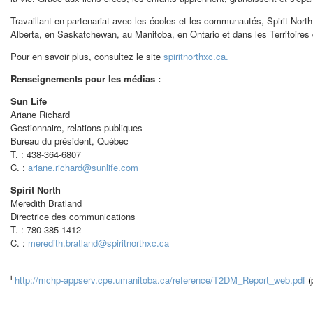
Travaillant en partenariat avec les écoles et les communautés, Spirit No
Alberta
, en
Saskatchewan
, au
Manitoba
, en
Ontario
et dans les Territoires
Pour en savoir plus, consultez le site
spiritnorthxc.ca.
Renseignements pour les médias :
Sun Life
Ariane Richard
Gestionnaire, relations publiques
Bureau du président, Québec
T. : 438-364-6807
C. :
ariane.richard@sunlife.com
Spirit North
Meredith Bratland
Directrice des communications
T. : 780-385-1412
C. :
meredith.bratland@spiritnorthxc.
ca
____________________________
i
http://mchp-appserv.cpe.umanitoba.ca/reference/T2DM_Report_web.pdf
(