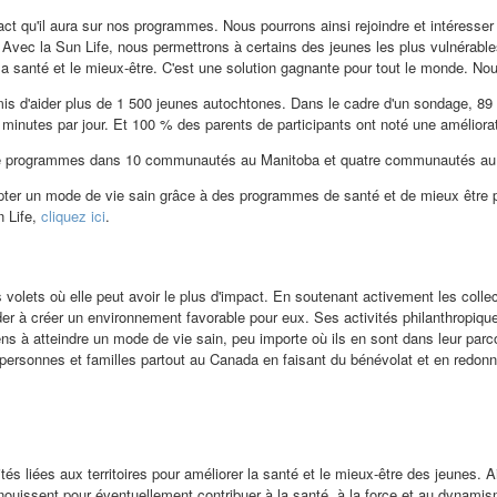
ct qu'il aura sur nos programmes. Nous pourrons ainsi rejoindre et intéresser
. « Avec la Sun Life, nous permettrons à certains des jeunes les plus vulnéra
a santé et le mieux-être. C'est une solution gagnante pour tout le monde. N
mis d'aider plus de 1 500 jeunes autochtones. Dans le cadre d'un sondage, 89 
inutes par jour. Et 100 % des parents de participants ont noté une améliorati
ge de programmes dans 10 communautés au
Manitoba
et quatre communautés a
opter un mode de vie sain grâce à des programmes de santé et de mieux être pré
n Life,
cliquez ici
.
es volets où elle peut avoir le plus d'impact. En soutenant activement les col
t aider à créer un environnement favorable pour eux. Ses activités philanthrop
ens à atteindre un mode de vie sain, peu importe où ils en sont dans leur par
s personnes et familles partout au
Canada
en faisant du bénévolat et en redonnan
és liées aux territoires pour améliorer la santé et le mieux-être des jeunes. Ai
panouissent pour éventuellement contribuer à la santé, à la force et au dynam