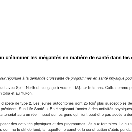
afin d'éliminer les inégalités en matière de santé dans 
 pour répondre à la demande croissante de programmes en santé physique pou
uel avec Spirit North et s'engage à verser 1 M$ sur trois ans. Cette somme per
nitoba
et au
Yukon
.
i
 diabète de type 2. Les jeunes autochtones sont 25 fois
plus susceptibles de
président, Sun Life Santé. « En élargissant l'accès à des activités physique
 partenariat aura un réel impact sur les gens qui n'ont peut-être pas accès 
oser des activités physiques et des programmes liés aux territoires. La cult
 comme le ski de fond, la raquette, le canot et la construction d'abris pendan