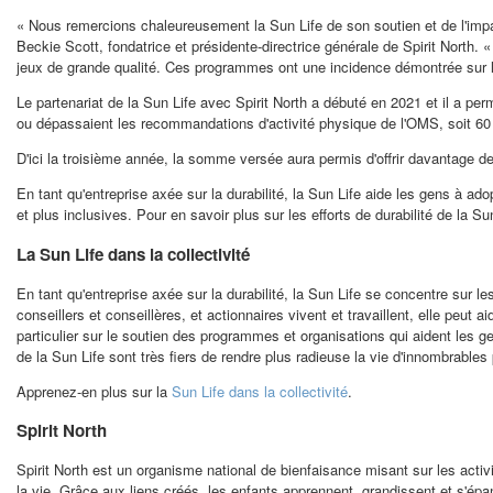
« Nous remercions chaleureusement la Sun Life de son soutien et de l'impa
Beckie Scott, fondatrice et présidente-directrice générale de Spirit North
jeux de grande qualité. Ces programmes ont une incidence démontrée sur l
Le partenariat de la Sun Life avec Spirit North a débuté en
2021 et
il a per
ou dépassaient les recommandations d'activité physique de l'OMS, soit 60 m
D'ici la troisième année, la somme versée aura permis d'offrir davanta
En tant qu'entreprise axée sur la durabilité, la Sun Life aide les gens à ad
et plus inclusives. Pour en savoir plus sur les efforts de durabilité de la Su
La Sun Life dans la collectivité
En tant qu'entreprise axée sur la durabilité, la Sun Life se concentre sur l
conseillers et conseillères, et actionnaires vivent et travaillent, elle peu
particulier sur le soutien des programmes et organisations qui aident les g
de la Sun Life sont très fiers de rendre plus radieuse la vie d'innombrable
Apprenez-en plus sur la
Sun Life dans la collectivité
.
Spirit North
Spirit North est un organisme national de bienfaisance misant sur les activit
la vie. Grâce aux liens créés, les enfants apprennent, grandissent et s'é