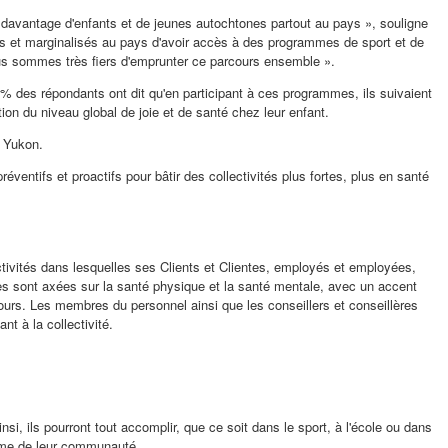
 davantage d'enfants et de jeunes autochtones partout au pays », souligne
bles et marginalisés au pays d'avoir accès à des programmes de sport et de
ous sommes très fiers d'emprunter ce parcours ensemble ».
% des répondants ont dit qu'en participant à ces programmes, ils suivaient
on du niveau global de joie et de santé chez leur enfant.
u
Yukon
.
ventifs et proactifs pour bâtir des collectivités plus fortes, plus en santé
lectivités dans lesquelles ses Clients et Clientes, employés et employées,
iques sont axées sur la santé physique et la santé mentale, avec un accent
cours. Les membres du personnel ainsi que les conseillers et conseillères
t à la collectivité.
nsi, ils pourront tout accomplir, que ce soit dans le sport, à l'école ou dans
isme de leur communauté.