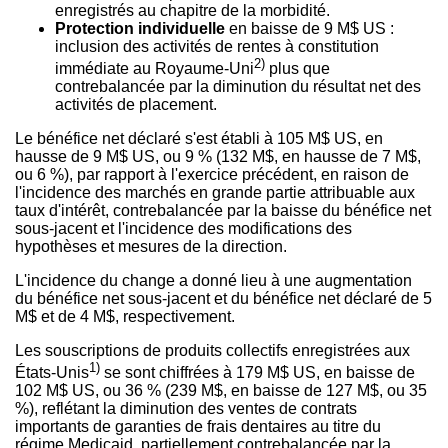
enregistrés au chapitre de la morbidité.
Protection individuelle
en baisse de 9 M$ US :
inclusion des activités de rentes à constitution
2)
immédiate au Royaume-Uni
plus que
contrebalancée par la diminution du résultat net des
activités de placement.
Le bénéfice net déclaré s'est établi à 105 M$ US, en
hausse de 9 M$ US, ou 9 % (132 M$, en hausse de 7 M$,
ou 6 %), par rapport à l'exercice précédent, en raison de
l'incidence des marchés en grande partie attribuable aux
taux d'intérêt, contrebalancée par la baisse du bénéfice net
sous-jacent et l'incidence des modifications des
hypothèses et mesures de la direction.
L'incidence du change a donné lieu à une augmentation
du bénéfice net sous-jacent et du bénéfice net déclaré de 5
M$ et de 4 M$, respectivement.
Les souscriptions de produits collectifs enregistrées aux
1)
États-Unis
se sont chiffrées à 179 M$ US, en baisse de
102 M$ US, ou 36 % (239 M$, en baisse de 127 M$, ou 35
%), reflétant la diminution des ventes de contrats
importants de garanties de frais dentaires au titre du
régime Medicaid, partiellement contrebalancée par la