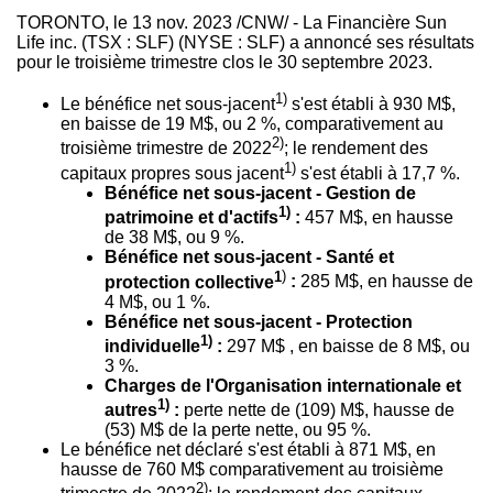
TORONTO
,
le
13 nov. 2023
/CNW/ - La Financière Sun
Life inc. (TSX : SLF) (NYSE : SLF) a annoncé ses résultats
pour le troisième trimestre clos le 30 septembre 2023.
1)
Le bénéfice net sous-jacent
s'est établi à 930 M$,
en baisse de 19 M$, ou 2 %, comparativement au
2)
troisième trimestre de 2022
; le rendement des
1)
capitaux propres sous jacent
s'est établi à 17,7 %.
Bénéfice net sous-jacent -
Gestion de
1)
patrimoine et d'actifs
:
457 M$, en hausse
de 38 M$, ou 9 %.
Bénéfice net sous-jacent - Santé et
1
)
protection collective
:
285 M$, en hausse de
4 M$, ou 1 %.
Bénéfice net sous-jacent - Protection
1)
individuelle
:
297 M$ , en baisse de 8 M$, ou
3 %.
Charges de l'Organisation internationale et
1)
autres
:
perte nette de (109) M$, hausse de
(53) M$ de la perte nette, ou 95 %.
Le bénéfice net déclaré s'est établi à 871 M$, en
hausse de 760 M$ comparativement au troisième
2)