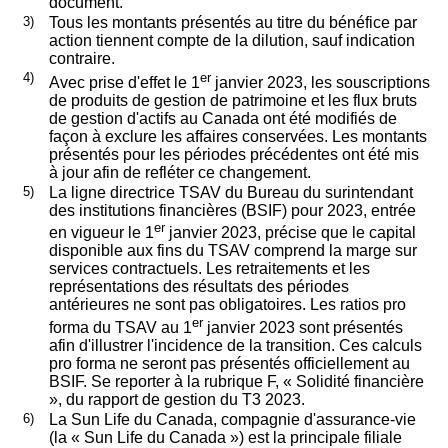
document.
3)
Tous les montants présentés au titre du bénéfice par
action tiennent compte de la dilution, sauf indication
contraire.
4)
er
Avec prise d'effet le 1
janvier 2023, les souscriptions
de produits de gestion de patrimoine et les flux bruts
de gestion d'actifs au Canada ont été modifiés de
façon à exclure les affaires conservées. Les montants
présentés pour les périodes précédentes ont été mis
à jour afin de refléter ce changement.
5)
La ligne directrice TSAV du Bureau du surintendant
des institutions financières (BSIF) pour 2023, entrée
er
en vigueur le 1
janvier 2023, précise que le capital
disponible aux fins du TSAV comprend la marge sur
services contractuels. Les retraitements et les
représentations des résultats des périodes
antérieures ne sont pas obligatoires. Les ratios pro
er
forma du TSAV au 1
janvier 2023 sont présentés
afin d'illustrer l'incidence de la transition. Ces calculs
pro forma ne seront pas présentés officiellement au
BSIF. Se reporter à la rubrique F, « Solidité financière
», du rapport de gestion du T3 2023.
6)
La Sun Life du Canada, compagnie d'assurance-vie
(la « Sun Life du Canada ») est la principale filiale