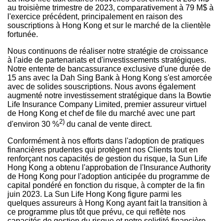
au troisième trimestre de 2023, comparativement à 79 M$ à
l'exercice précédent, principalement en raison des
souscriptions à
Hong Kong
et sur le marché de la clientèle
fortunée.
Nous continuons de réaliser notre stratégie de croissance
à l'aide de partenariats et d'investissements stratégiques.
Notre entente de bancassurance exclusive d'une durée de
15 ans avec la Dah Sing Bank à
Hong Kong
s'est amorcée
avec de solides souscriptions. Nous avons également
augmenté notre investissement stratégique dans la Bowtie
Life Insurance Company Limited, premier assureur virtuel
de
Hong Kong
et chef de file du marché avec une part
2)
d'environ 30 %
du canal de vente direct.
Conformément à nos efforts dans l'adoption de pratiques
financières prudentes qui protègent nos Clients tout en
renforçant nos capacités de gestion du risque, la Sun Life
Hong Kong a obtenu l'approbation de l'Insurance Authority
de
Hong Kong
pour l'adoption anticipée du programme de
capital pondéré en fonction du risque, à compter de la fin
juin 2023. La Sun Life Hong Kong figure parmi les
quelques assureurs à
Hong Kong
ayant fait la transition à
ce programme plus tôt que prévu, ce qui reflète nos
capacités de gestion du risque et notre solidité financière.