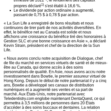
trimestre de 2022
; le rendement des capitaux
1)
propres déclaré
s'est établi à 16,6 %.
Le dividende par action ordinaire a augmenté,
passant de 0,75 $ à 0,78 $ par action.
« La Sun Life a enregistré de bons résultats et nous
continuons de tirer parti de nos activités diversifiées. En
effet, le bénéfice net au
Canada
est solide et nous
affichons une croissance du bénéfice tiré des honoraires à
Gestion SLC et une bonne croissance en Asie », a déclaré
Kevin Strain
, président et chef de la direction de la Sun
Life.
« Nous avons conclu notre acquisition de Dialogue, chef
de file du marché en services virtuels de santé et de mieux-
être au
Canada
, qui donne accès à des soins
personnalisés de qualité. En Asie, nous avons accru notre
investissement dans Bowtie, le premier assureur virtuel de
Hong Kong
. Depuis le début de notre partenariat il y a cinq
ans, Bowtie a développé ses canaux de distribution
numériques et a augmenté ses ventes et sa part de
marché. Aux États-Unis, notre partenariat avec
Teledentistry.com englobe maintenant DentaQuest, ce qui
permettra à 3,5 millions de personnes dans 20 États
d'accéder à des soins buccaux et dentaires. La relation