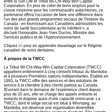
entre la Sun Life et Tribal Wi-Chi-Way-Win Capital
Corporation. En plus de créer de bons emplois pour la
classe moyenne pour les communautés autochtones, ce
partenariat offrira l'occasion de faire une différence dans
l'un des plus grands programmes sociaux de l'histoire du
Canada
- en fournissant aux Canadiens admissibles les
soins de santé buccodentaire qu'ils méritent », a
déclaré l'honorable
Jean-Yves Duclos
, Ministre des
Services publics et de l'Approvisionnement.
Cliquez
ici
pour en apprendre davantage sur le Régime
canadien de soins dentaires.
À propos de la TWCC
La Tribal Wi-Chi-Way-Win Capital Corporation (TWCC)
appartient entièrement à cinq conseils tribaux du
Manitoba
et à plusieurs Premières nations indépendantes. Établie en
1993, la TWCC offre des services et des solutions de
service à la clientèle à des clients partout au
Canada
.
Œuvrant dans le domaine de l'expérience client depuis
plus de 20 ans, elle se charge des appels entrants et
sortants et dispose aussi d'une capacité omnicanal. La
TWCC, dont le siège social est situé à
Winnipeg
, au
Manitoba
, est devenue une organisation diversifiée