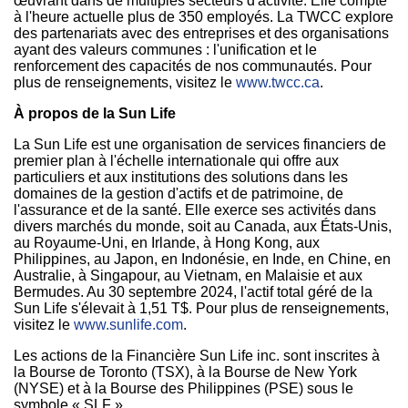
œuvrant dans de multiples secteurs d'activité. Elle compte
à l'heure actuelle plus de 350 employés. La TWCC explore
des partenariats avec des entreprises et des organisations
ayant des valeurs communes : l'unification et le
renforcement des capacités de nos communautés. Pour
plus de renseignements, visitez le
www.twcc.ca
.
À propos de la Sun Life
La Sun Life est une organisation de services financiers de
premier plan à l'échelle internationale qui offre aux
particuliers et aux institutions des solutions dans les
domaines de la gestion d'actifs et de patrimoine, de
l'assurance et de la santé. Elle exerce ses activités dans
divers marchés du monde, soit au
Canada
, aux États-Unis,
au Royaume-Uni, en
Irlande
, à
Hong Kong
, aux
Philippines
, au Japon, en Indonésie, en Inde, en Chine, en
Australie, à Singapour, au
Vietnam
, en Malaisie et aux
Bermudes. Au 30 septembre 2024, l'actif total géré de la
Sun Life s'élevait à 1,51 T$. Pour plus de renseignements,
visitez le
www.sunlife.com
.
Les actions de la Financière Sun Life inc. sont inscrites à
la Bourse de
Toronto
(TSX), à la Bourse de New York
(NYSE) et à la Bourse des
Philippines
(PSE) sous le
symbole « SLF ».