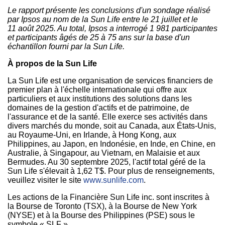
Le rapport présente les conclusions d'un sondage réalisé
par Ipsos au nom de la Sun Life entre le 21 juillet et le
11 août 2025. Au total, Ipsos a interrogé 1 981 participantes
et participants âgés de 25 à 75 ans sur la base d'un
échantillon fourni par la Sun Life.
À propos de la Sun Life
La Sun Life est une organisation de services financiers de
premier plan à l'échelle internationale qui offre aux
particuliers et aux institutions des solutions dans les
domaines de la gestion d'actifs et de patrimoine, de
l'assurance et de la santé. Elle exerce ses activités dans
divers marchés du monde, soit au
Canada
, aux États-Unis,
au Royaume-Uni, en
Irlande
, à
Hong Kong
, aux
Philippines
, au Japon, en Indonésie, en Inde, en Chine, en
Australie, à Singapour, au
Vietnam
, en Malaisie et aux
Bermudes. Au 30 septembre 2025, l'actif total géré de la
Sun Life s'élevait à 1,62 T$. Pour plus de renseignements,
veuillez visiter le site
www.sunlife.com
.
Les actions de la Financière Sun Life inc. sont inscrites à
la Bourse de
Toronto
(TSX), à la Bourse de New York
(NYSE) et à la Bourse des
Philippines
(PSE) sous le
symbole « SLF ».