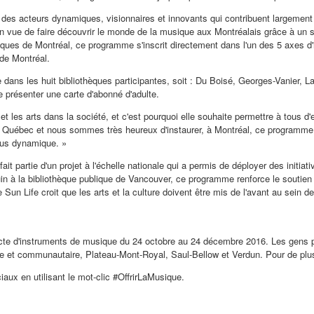
s acteurs dynamiques, visionnaires et innovants qui contribuent largement à l
n vue de faire découvrir le monde de la musique aux Montréalais grâce à un s
hèques de Montréal, ce programme s'inscrit directement dans l'un des 5 axes d'i
 de Montréal.
ans les huit bibliothèques participantes, soit : Du Boisé, Georges-
Vanier
, L
de présenter une carte d'abonné d'adulte.
 les arts dans la société, et c'est pourquoi elle souhaite permettre à tous d'e
 Québec et nous sommes très heureux d'instaurer, à Montréal, ce programme 
plus dynamique. »
t partie d'un projet à l'échelle nationale qui a permis de déployer des initiat
uin à la bibliothèque publique de
Vancouver
, ce programme renforce le soutien 
e Sun Life croit que les arts et la culture doivent être mis de l'avant au sein d
lecte d'instruments de musique du 24 octobre au 24 décembre 2016. Les gens pe
lle et communautaire, Plateau-
Mont-Royal
, Saul-Bellow et
Verdun
. Pour de pl
ux en utilisant le mot-clic #OffrirLaMusique.