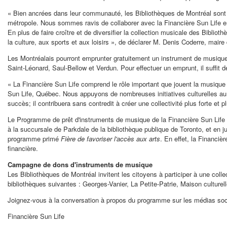
« Bien ancrées dans leur communauté, les Bibliothèques de Montréal sont de
métropole. Nous sommes ravis de collaborer avec la Financière Sun Life e
En plus de faire croître et de diversifier la collection musicale des Bibliot
la culture, aux sports et aux loisirs », de déclarer
M. Denis Coderre
, maire
Les Montréalais pourront emprunter gratuitement un instrument de musique d
Saint-Léonard, Saul-Bellow et
Verdun
. Pour effectuer un emprunt, il suffit 
« La Financière Sun Life comprend le rôle important que jouent la musique et
Sun Life, Québec. Nous appuyons de nombreuses initiatives culturelles au
succès; il contribuera sans contredit à créer une collectivité plus forte et 
Le Programme de prêt d'instruments de musique de la Financière Sun Life fai
à la succursale de
Parkdale
de la bibliothèque publique de
Toronto
, et en j
programme primé
Fière de favoriser l'accès aux arts
. En effet, la Financièr
financière.
Campagne de dons d'instruments de musique
Les Bibliothèques de Montréal invitent les citoyens à participer à une col
bibliothèques suivantes : Georges-
Vanier
, La Petite-Patrie, Maison culture
Joignez-vous à la conversation à propos du programme sur les médias socia
Financière Sun Life