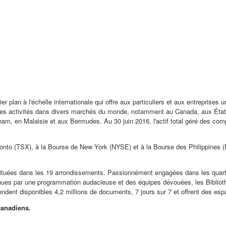
er plan à l'échelle internationale qui offre aux particuliers et aux entreprise
e ses activités dans divers marchés du monde, notamment au
Canada
, aux Éta
tnam
, en Malaisie et aux Bermudes. Au 30 juin 2016, l'actif total géré des com
Toronto (TSX), à la Bourse de New York (NYSE) et à la Bourse des Philippine
ituées dans les 19 arrondissements. Passionnément engagées dans les quartier
Soutenues par une programmation audacieuse et des équipes dévouées, les Biblio
ndent disponibles 4,2 millions de documents, 7 jours sur 7 et offrent des e
canadiens.