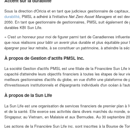
Accent sur la durabilité
Sous la direction d'Oricia et en tant que judicieux gestionnaire de capit
durabilité
, PMSL a adhéré à l'initiative
Net Zero Asset Managers
et est de
2050. En tant que gestionnaire de gestionnaires, PMSL suit également de pr
durables KBI Sun Life.
« C'est un honneur pour moi de figurer parmi tant de Canadiennes influent
que nous réalisons pour bâtir un avenir plus durable et plus équitable pour 
épargner pour leur retraite, à se constituer un patrimoine, à atteindre la sé
À propos de Gestion d'actifs PMSL inc.
La société Gestion d'actifs PMSL est une filiale de la Financière Sun Life
capacité d'atteindre leurs objectifs financiers à toutes les étapes de leur 
meilleurs gestionnaires d'actifs du globe, en vue d'offrir une plateforme d
d'investisseurs institutionnels et d'épargnants individuels d'un océan à l'au
À propos de la Sun Life
La Sun Life est une organisation de services financiers de premier plan à l'é
et de la santé. Elle exerce ses activités dans divers marchés du monde, s
Singapour, au
Vietnam
, en Malaisie et aux Bermudes. Au 30 septembre 2023, 
Les actions de la Financière Sun Life inc. sont inscrites à la Bourse de
Tor