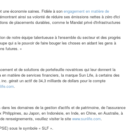
 et une économie saines. Fidèle à son
engagement en matière de
montrant ainsi sa volonté de réduire ses émissions nettes à zéro d'ici
lutions de placements durables, comme le Mandat privé d'infrastructures
ion de notre équipe talentueuse à l'ensemble du secteur et des progrès
roupe qui a le pouvoir de faire bouger les choses en aidant les gens à
ons futures. »
ement et de solutions de portefeuille novatrices qui leur donnent la
a
en matière de services financiers, la marque Sun Life, à certains des
nc. gérait un actif de 34,3 milliards de dollars pour le compte
life.com
.
ns dans les domaines de la gestion d'actifs et de patrimoine, de l'assurance
ux
Philippines
, au Japon, en Indonésie, en Inde, en Chine, en Australie, à
 de renseignements, veuillez visiter le site
www.sunlife.com
.
PSE) sous le symbole « SLF ».