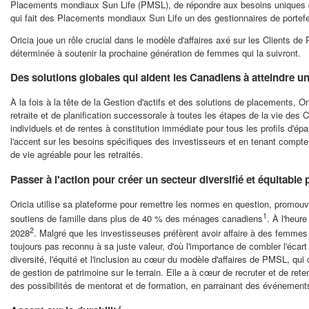
Placements mondiaux Sun Life (PMSL), de répondre aux besoins uniques des c
qui fait des Placements mondiaux Sun Life un des gestionnaires de portefeuil
Oricia joue un rôle crucial dans le modèle d'affaires axé sur les Clients de
déterminée à soutenir la prochaine génération de femmes qui la suivront.
Des solutions globales qui aident les Canadiens à atteindre un
À la fois à la tête de la Gestion d'actifs et des solutions de placements, O
retraite et de planification successorale à toutes les étapes de la vie des
individuels et de rentes à constitution immédiate pour tous les profils d'ép
l'accent sur les besoins spécifiques des investisseurs et en tenant compte 
de vie agréable pour les retraités.
Passer à l'action pour créer un secteur diversifié et équitabl
Oricia utilise sa plateforme pour remettre les normes en question, promouvoi
1
soutiens de famille dans plus de 40 % des ménages canadiens
. À l'heure
2
2028
. Malgré que les investisseuses préfèrent avoir affaire à des femme
toujours pas reconnu à sa juste valeur, d'où l'importance de combler l'éca
diversité, l'équité et l'inclusion au cœur du modèle d'affaires de PMSL, q
de gestion de patrimoine sur le terrain. Elle a à cœur de recruter et de re
des possibilités de mentorat et de formation, en parrainant des événements