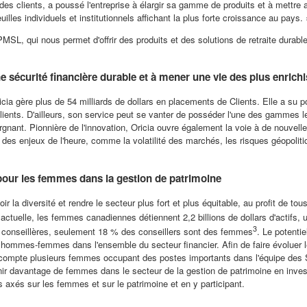
lients, a poussé l'entreprise à élargir sa gamme de produits et à mettre au 
les individuels et institutionnels affichant la plus forte croissance au pays. 
 PMSL, qui nous permet d'offrir des produits et des solutions de retraite durab
e sécurité financière durable et à mener une vie des plus enrich
ricia gère plus de 54 milliards de dollars en placements de Clients. Elle a su 
 Clients. D'ailleurs, son service peut se vanter de posséder l'une des gammes 
argnant. Pionnière de l'innovation, Oricia ouvre également la voie à de nouvell
des enjeux de l'heure, comme la volatilité des marchés, les risques géopolitiq
e pour les femmes dans la gestion de patrimoine
r la diversité et rendre le secteur plus fort et plus équitable, au profit de to
 actuelle, les femmes canadiennes détiennent 2,2 billions de dollars d'actifs, un
3
s conseillères, seulement 18 % des conseillers sont des femmes
. Le potenti
rt hommes-femmes dans l'ensemble du secteur financier. Afin de faire évoluer
ui compte plusieurs femmes occupant des postes importants dans l'équipe des 
tenir davantage de femmes dans le secteur de la gestion de patrimoine en invest
 axés sur les femmes et sur le patrimoine et en y participant.