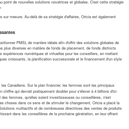
point de nouvelles solutions novatrices et globales. C'est cette stratégie
»
les sur mesure. Au-delà de sa stratégie d'affaires, Oricia est également
issantes
positionner PMSL de manière idéale afin d'offrir des solutions globales de
les plus diverses en matière de fonds de placement, de fonds distincts
es expériences numériques et virtuelles pour les conseillers, en mettant
ues croissants, la planification successorale et le financement d'un style
us les Canadiens. Sur le plan financier, les femmes sont les principaux
 chiffre qui devrait pratiquement doubler pour s'élever à 4 billions d'ici
el des femmes, qu'elles soient investisseuses ou conseillères, n'est
 les choses dans ce sens et de stimuler le changement, Oricia a placé la
Solutions multiactifs et de nombreuses directrices des ventes de produits
issant dans les conseillères de la prochaine génération, en leur offrant