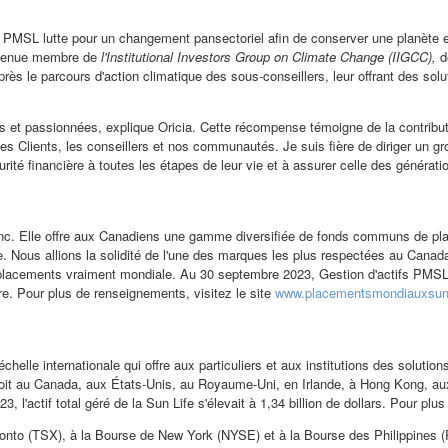
aux, PMSL lutte pour un changement pansectoriel afin de conserver une planète
venue membre de
l'Institutional Investors Group on Climate Change (IIGCC),
dé
ès le parcours d'action climatique des sous-conseillers, leur offrant des so
es et passionnées, explique Oricia. Cette récompense témoigne de la contribut
les Clients, les conseillers et nos communautés. Je suis fière de diriger un g
curité financière à toutes les étapes de leur vie et à assurer celle des générati
 inc. Elle offre aux Canadiens une gamme diversifiée de fonds communs de plac
vie. Nous allions la solidité de l'une des marques les plus respectées au
Canad
e placements vraiment mondiale. Au 30 septembre 2023, Gestion d'actifs PMSL i
tre. Pour plus de renseignements, visitez le site
www.placementsmondiauxsun
chelle internationale qui offre aux particuliers et aux institutions des solutio
oit au
Canada
, aux États-Unis, au Royaume-Uni, en
Irlande
, à
Hong Kong
, a
l'actif total géré de la Sun Life s'élevait à 1,34 billion de dollars. Pour plus
onto
(TSX), à la Bourse de
New York
(NYSE) et à la Bourse des
Philippines
(