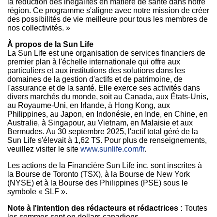
la réduction des inégalités en matière de santé dans notre
région. Ce programme s'aligne avec notre mission de créer
des possibilités de vie meilleure pour tous les membres de
nos collectivités. »
À propos de la Sun Life
La Sun Life est une organisation de services financiers de
premier plan à l'échelle internationale qui offre aux
particuliers et aux institutions des solutions dans les
domaines de la gestion d'actifs et de patrimoine, de
l'assurance et de la santé. Elle exerce ses activités dans
divers marchés du monde, soit au
Canada
, aux États-Unis,
au Royaume-Uni, en
Irlande
, à
Hong Kong
, aux
Philippines
, au Japon, en Indonésie, en Inde, en Chine, en
Australie, à Singapour, au
Vietnam
, en Malaisie et aux
Bermudes. Au 30 septembre 2025, l'actif total géré de la
Sun Life s'élevait à 1,62 T$. Pour plus de renseignements,
veuillez visiter le site
www.sunlife.com/fr
.
Les actions de la Financière Sun Life inc. sont inscrites à
la Bourse de
Toronto
(TSX), à la Bourse de
New York
(NYSE) et à la Bourse des
Philippines
(PSE) sous le
symbole « SLF ».
Note à l'intention des rédacteurs et rédactrices :
Toutes
les sommes sont en dollars canadiens.