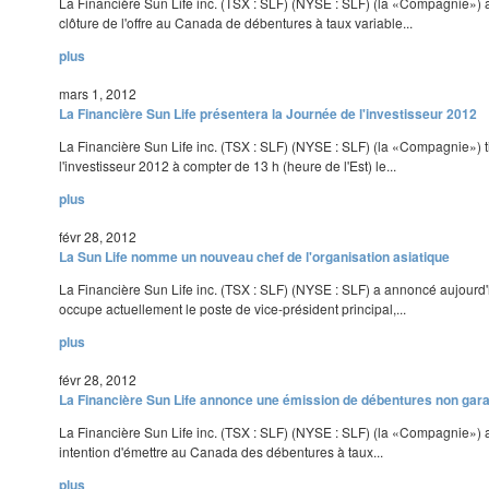
La Financière Sun Life inc. (TSX : SLF) (NYSE : SLF) (la «Compagnie») 
clôture de l'offre au Canada de débentures à taux variable...
plus
mars 1, 2012
La Financière Sun Life présentera la Journée de l'investisseur 2012
La Financière Sun Life inc. (TSX : SLF) (NYSE : SLF) (la «Compagnie») 
l'investisseur 2012 à compter de 13 h (heure de l'Est) le...
plus
févr 28, 2012
La Sun Life nomme un nouveau chef de l'organisation asiatique
La Financière Sun Life inc. (TSX : SLF) (NYSE : SLF) a annoncé aujourd'
occupe actuellement le poste de vice-président principal,...
plus
févr 28, 2012
La Financière Sun Life annonce une émission de débentures non gar
La Financière Sun Life inc. (TSX : SLF) (NYSE : SLF) (la «Compagnie»)
intention d'émettre au Canada des débentures à taux...
plus