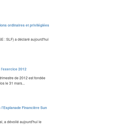
ions ordinaires et privilégiées
SE : SLF) a déclaré aujourd'hui
 l'exercice 2012
trimestre de 2012 est fondée
los le 31 mars...
 à l'Esplanade Financière Sun
, a dévoilé aujourd'hui le