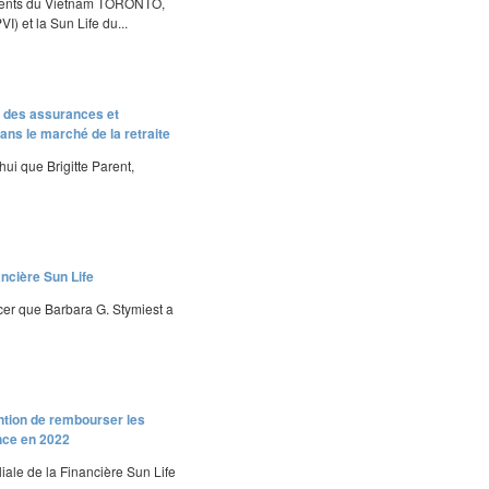
 clients du Vietnam TORONTO,
) et la Sun Life du...
n des assurances et
ns le marché de la retraite
ui que Brigitte Parent,
ancière Sun Life
ncer que Barbara G. Stymiest a
ntion de rembourser les
nce en 2022
iale de la Financière Sun Life