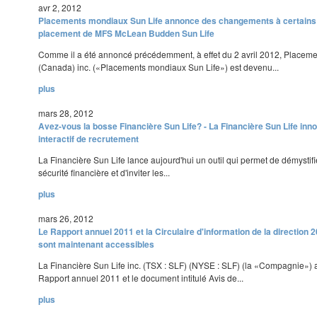
avr 2, 2012
Placements mondiaux Sun Life annonce des changements à certain
placement de MFS McLean Budden Sun Life
Comme il a été annoncé précédemment, à effet du 2 avril 2012, Placem
(Canada) inc. («Placements mondiaux Sun Life») est devenu...
plus
mars 28, 2012
Avez-vous la bosse Financière Sun Life? - La Financière Sun Life inno
interactif de recrutement
La Financière Sun Life lance aujourd'hui un outil qui permet de démystifie
sécurité financière et d'inviter les...
plus
mars 26, 2012
Le Rapport annuel 2011 et la Circulaire d'information de la direction 
sont maintenant accessibles
La Financière Sun Life inc. (TSX : SLF) (NYSE : SLF) (la «Compagnie»)
Rapport annuel 2011 et le document intitulé Avis de...
plus