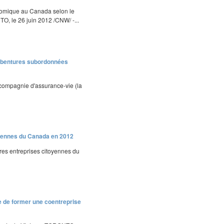
nomique au Canada selon le
O, le 26 juin 2012 /CNW/ -...
débentures subordonnées
 compagnie d'assurance-vie (la
oyennes du Canada en 2012
ures entreprises citoyennes du
ue de former une coentreprise