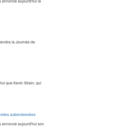
a annoncé aujourd'hui la
tiendra la Journée de
hui que Kevin Strain, qui
anties subordonnées
 a annoncé aujourd'hui son