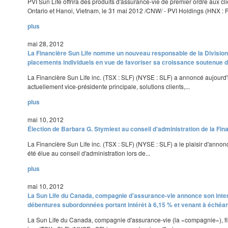
PVI Sun Life offrira des produits d'assurance-vie de premier ordre aux
Ontario et Hanoi, Vietnam, le 31 mai 2012 /CNW/ - PVI Holdings (HNX : PVI
plus
mai 28, 2012
La Financière Sun Life nomme un nouveau responsable de la Divisio
placements individuels en vue de favoriser sa croissance soutenue da
La Financière Sun Life inc. (TSX : SLF) (NYSE : SLF) a annoncé aujourd'h
actuellement vice-présidente principale, solutions clients,...
plus
mai 10, 2012
Élection de Barbara G. Stymiest au conseil d'administration de la Fin
La Financière Sun Life inc. (TSX : SLF) (NYSE : SLF) a le plaisir d'anno
été élue au conseil d'administration lors de...
plus
mai 10, 2012
La Sun Life du Canada, compagnie d'assurance-vie annonce son inte
débentures subordonnées portant intérêt à 6,15 % et venant à échéa
La Sun Life du Canada, compagnie d'assurance-vie (la «compagnie»), fil