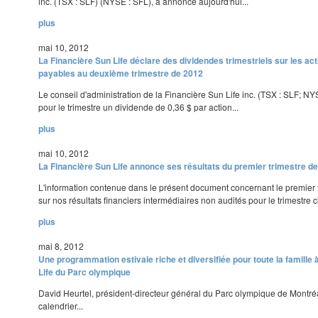
inc. (TSX : SLF) (NYSE : SFL), a annoncé aujourd'hui...
plus
mai 10, 2012
La Financière Sun Life déclare des dividendes trimestriels sur les act
payables au deuxième trimestre de 2012
Le conseil d'administration de la Financière Sun Life inc. (TSX : SLF; NY
pour le trimestre un dividende de 0,36 $ par action...
plus
mai 10, 2012
La Financière Sun Life annonce ses résultats du premier trimestre de
L'information contenue dans le présent document concernant le premier 
sur nos résultats financiers intermédiaires non audités pour le trimestre c
plus
mai 8, 2012
Une programmation estivale riche et diversifiée pour toute la famille
Life du Parc olympique
David Heurtel, président-directeur général du Parc olympique de Montréal
calendrier...