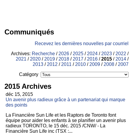
Communiqués
Recevez les dernières nouvelles par courriel
Archives:
Recherche
/
2026
/
2025
/
2024
/
2023
/
2022
/
2021
/
2020
/
2019
/
2018
/
2017
/
2016
/
2015
/
2014
/
2013
/
2012
/
2011
/
2010
/
2009
/
2008
/
2007
Catégory
2015 Archives
déc 15, 2015
Un avenir plus radieux grâce à un partenariat qui marque
des points
La Financière Sun Life et les Raptors de Toronto font
équipe pour aider les enfants à se planifier un avenir plus
radieux TORONTO, le 15 déc. 2015 /CNW/ - La
Financière Sun Life inc (TSX :...