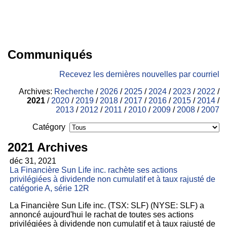
Communiqués
Recevez les dernières nouvelles par courriel
Archives:
Recherche
/
2026
/
2025
/
2024
/
2023
/
2022
/
2021
/
2020
/
2019
/
2018
/
2017
/
2016
/
2015
/
2014
/
2013
/
2012
/
2011
/
2010
/
2009
/
2008
/
2007
Catégory
2021 Archives
déc 31, 2021
La Financière Sun Life inc. rachète ses actions
privilégiées à dividende non cumulatif et à taux rajusté de
catégorie A, série 12R
La Financière Sun Life inc. (TSX: SLF) (NYSE: SLF) a
annoncé aujourd'hui le rachat de toutes ses actions
privilégiées à dividende non cumulatif et à taux rajusté de