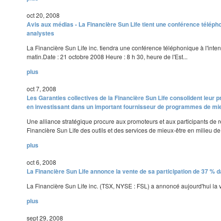
oct 20, 2008
Avis aux médias - La Financière Sun Life tient une conférence télépho
analystes
La Financière Sun Life inc. tiendra une conférence téléphonique à l'inte
matin.Date : 21 octobre 2008 Heure : 8 h 30, heure de l'Est...
plus
oct 7, 2008
Les Garanties collectives de la Financière Sun Life consolident le
en investissant dans un important fournisseur de programmes de mi
Une alliance stratégique procure aux promoteurs et aux participants de ré
Financière Sun Life des outils et des services de mieux-être en milieu de t
plus
oct 6, 2008
La Financière Sun Life annonce la vente de sa participation de 37 % d
La Financière Sun Life inc. (TSX, NYSE : FSL) a annoncé aujourd'hui la ve
plus
sept 29, 2008