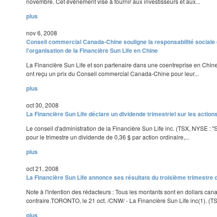
novembre. Cet événement vise à fournir aux investisseurs et aux...
plus
nov 6, 2008
Conseil commercial Canada-Chine souligne la responsabilité sociale 
l'organisation de la Financière Sun Life en Chine
La Financière Sun Life et son partenaire dans une coentreprise en Chine
ont reçu un prix du Conseil commercial Canada-Chine pour leur...
plus
oct 30, 2008
La Financière Sun Life déclare un dividende trimestriel sur les actions
Le conseil d'administration de la Financière Sun Life inc. (TSX, NYSE : "
pour le trimestre un dividende de 0,36 $ par action ordinaire,...
plus
oct 21, 2008
La Financière Sun Life annonce ses résultats du troisième trimestre 
Note à l'intention des rédacteurs : Tous les montants sont en dollars cana
contraire.TORONTO, le 21 oct. /CNW/ - La Financière Sun Life inc(1). (TS
plus