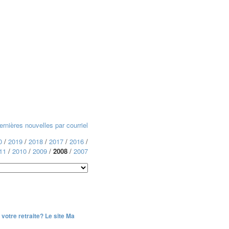
rnières nouvelles par courriel
0
/
2019
/
2018
/
2017
/
2016
/
11
/
2010
/
2009
/
2008
/
2007
votre retraite? Le site Ma