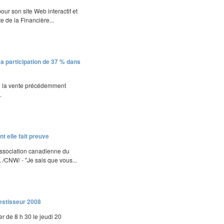
ur son site Web interactif et
e de la Financière...
a participation de 37 % dans
ue la vente précédemment
.
nt elle fait preuve
'Association canadienne du
/CNW/ - "Je sais que vous...
vestisseur 2008
r de 8 h 30 le jeudi 20