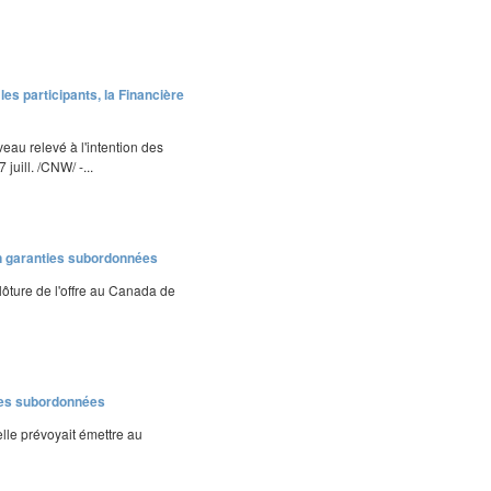
es participants, la Financière
eau relevé à l'intention des
juill. /CNW/ -...
on garanties subordonnées
lôture de l'offre au Canada de
ties subordonnées
lle prévoyait émettre au