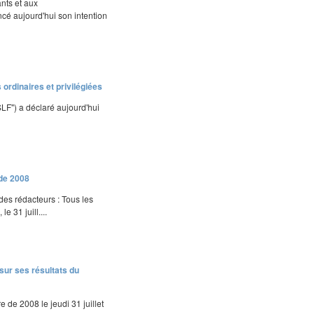
ants et aux
é aujourd'hui son intention
 ordinaires et privilégiées
SLF") a déclaré aujourd'hui
 de 2008
 des rédacteurs : Tous les
 31 juill....
sur ses résultats du
 de 2008 le jeudi 31 juillet