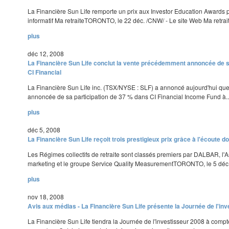
La Financière Sun Life remporte un prix aux Investor Education Awards po
informatif Ma retraiteTORONTO, le 22 déc. /CNW/ - Le site Web Ma retrait
plus
déc 12, 2008
La Financière Sun Life conclut la vente précédemment annoncée de s
CI Financial
La Financière Sun Life inc. (TSX/NYSE : SLF) a annoncé aujourd'hui q
annoncée de sa participation de 37 % dans CI Financial Income Fund à..
plus
déc 5, 2008
La Financière Sun Life reçoit trois prestigieux prix grâce à l'écoute do
Les Régimes collectifs de retraite sont classés premiers par DALBAR, l
marketing et le groupe Service Quality MeasurementTORONTO, le 5 déc. 
plus
nov 18, 2008
Avis aux médias - La Financière Sun Life présente la Journée de l'in
La Financière Sun Life tiendra la Journée de l'investisseur 2008 à compte