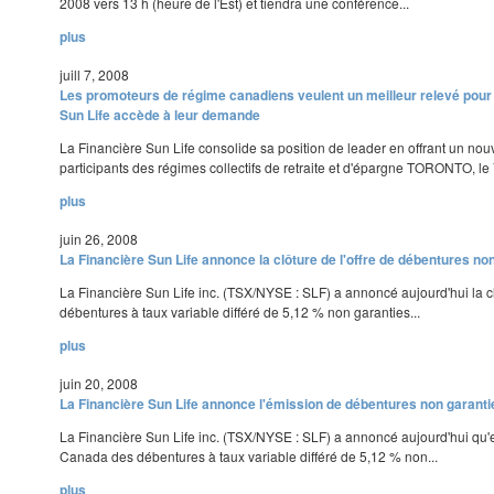
2008 vers 13 h (heure de l'Est) et tiendra une conférence...
plus
juill 7, 2008
Les promoteurs de régime canadiens veulent un meilleur relevé pour l
Sun Life accède à leur demande
La Financière Sun Life consolide sa position de leader en offrant un nouv
participants des régimes collectifs de retraite et d'épargne TORONTO, le 7 
plus
juin 26, 2008
La Financière Sun Life annonce la clôture de l'offre de débentures n
La Financière Sun Life inc. (TSX/NYSE : SLF) a annoncé aujourd'hui la c
débentures à taux variable différé de 5,12 % non garanties...
plus
juin 20, 2008
La Financière Sun Life annonce l'émission de débentures non garan
La Financière Sun Life inc. (TSX/NYSE : SLF) a annoncé aujourd'hui qu'e
Canada des débentures à taux variable différé de 5,12 % non...
plus