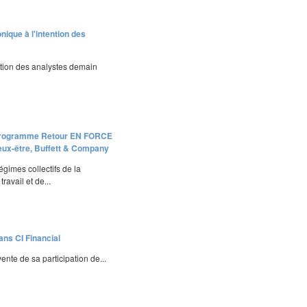
nique à l'intention des
ntion des analystes demain
ur programme Retour EN FORCE
eux-être, Buffett & Company
gimes collectifs de la
ravail et de...
ans CI Financial
nte de sa participation de...