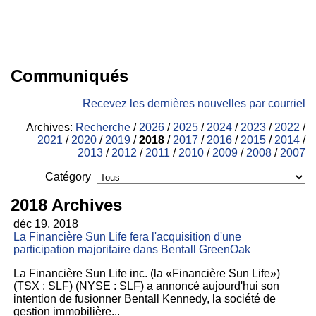
Communiqués
Recevez les dernières nouvelles par courriel
Archives:
Recherche
/
2026
/
2025
/
2024
/
2023
/
2022
/
2021
/
2020
/
2019
/
2018
/
2017
/
2016
/
2015
/
2014
/
2013
/
2012
/
2011
/
2010
/
2009
/
2008
/
2007
Catégory
2018 Archives
déc 19, 2018
La Financière Sun Life fera l'acquisition d'une
participation majoritaire dans Bentall GreenOak
La Financière Sun Life inc. (la «Financière Sun Life»)
(TSX : SLF) (NYSE : SLF) a annoncé aujourd'hui son
intention de fusionner Bentall Kennedy, la société de
gestion immobilière...