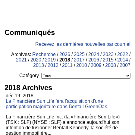
Communiqués
Recevez les dernières nouvelles par courriel
Archives:
Recherche
/
2026
/
2025
/
2024
/
2023
/
2022
/
2021
/
2020
/
2019
/
2018
/
2017
/
2016
/
2015
/
2014
/
2013
/
2012
/
2011
/
2010
/
2009
/
2008
/
2007
Catégory
2018 Archives
déc 19, 2018
La Financière Sun Life fera l'acquisition d'une
participation majoritaire dans Bentall GreenOak
La Financière Sun Life inc. (la «Financière Sun Life»)
(TSX : SLF) (NYSE : SLF) a annoncé aujourd'hui son
intention de fusionner Bentall Kennedy, la société de
gestion immobilière...